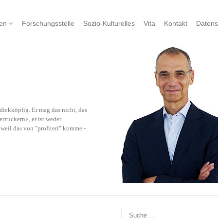
nen
Forschungsstelle
Sozio-Kulturelles
Vita
Kontakt
Datens
ickköpfig. Er mag das nicht, das
rzuckern«, er ist weder
eil das von "profiteri" komme -
Suchen