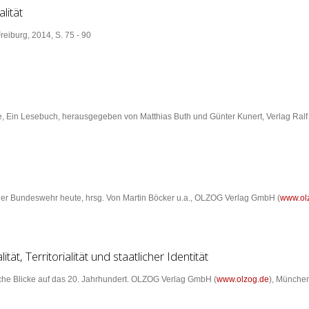
lität
reiburg, 2014, S. 75 - 90
e, Ein Lesebuch, herausgegeben von Matthias Buth und Günter Kunert, Verlag Ralf 
 der Bundeswehr heute, hrsg. Von Martin Böcker u.a., OLZOG Verlag GmbH (
www.ol
, Territorialität und staatlicher Identität
che Blicke auf das 20. Jahrhundert. OLZOG Verlag GmbH (
www.olzog.de
), München