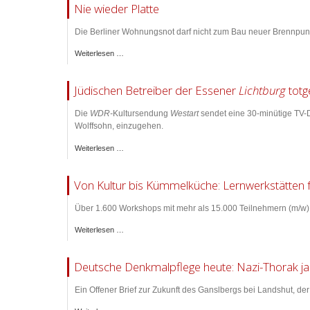
Nie wieder Platte
Die Berliner Wohnungsnot darf nicht zum Bau neuer Brennpunk
Weiterlesen …
Jüdischen Betreiber der Essener
Lichtburg
totg
Die
WDR-
Kultursendung
Westart
sendet eine 30-minütige TV-
Wolffsohn, einzugehen.
Weiterlesen …
Von Kultur bis Kümmelküche: Lernwerkstätten f
Über 1.600 Workshops mit mehr als 15.000 Teilnehmern (m/w) h
Weiterlesen …
Deutsche Denkmalpflege heute: Nazi-Thorak ja 
Ein Offener Brief zur Zukunft des Ganslbergs bei Landshut, de