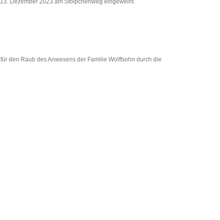
 am 13. Dezember 2023 am Stölpchenweg eingeweiht.
 für den Raub des Anwesens der Familie Wolffsohn durch die