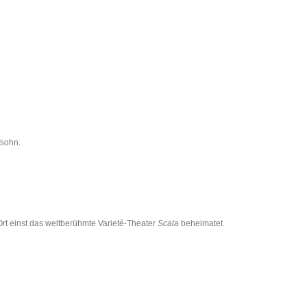
fsohn.
Ort einst das weltberühmte Varieté-Theater
Scala
beheimatet