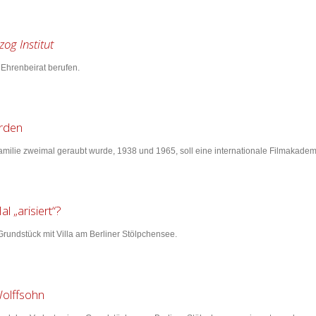
og Institut
 Ehrenbeirat berufen.
erden
milie zweimal geraubt wurde, 1938 und 1965, soll eine internationale Filmakadem
 „arisiert“?
Grundstück mit Villa am Berliner Stölpchensee.
Wolffsohn