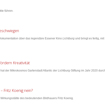
te führen.
eschwiegen
Dokumentation über das legendäre Essener Kino
Lichtburg
und bringt es fertig, mi
ördern Kreativität
at der Mikrokosmos Gartenstadt Atlantic der Lichtburg-Stiftung im Jahr 2020 durch
– Fritz Koenig nein?
r Wirkungsstätte des bedeutenden Bildhauers Fritz Koenig.