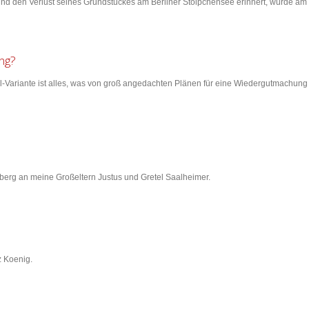
hn und den Verlust seines Grundstückes am Berliner Stölpchensee erinnert, wurde
ung?
-Variante ist alles, was von groß angedachten Plänen für eine Wiedergutmachung
mberg an meine Großeltern Justus und Gretel Saalheimer.
z Koenig.