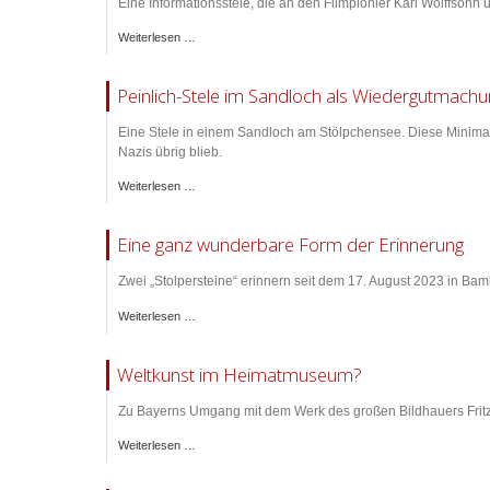
Eine Informationsstele, die an den Filmpionier Karl Wolffso
Weiterlesen …
Peinlich-Stele im Sandloch als Wiedergutmach
Eine Stele in einem Sandloch am Stölpchensee. Diese Minimal
Nazis übrig blieb.
Weiterlesen …
Eine ganz wunderbare Form der Erinnerung
Zwei „Stolpersteine“ erinnern seit dem 17. August 2023 in Ba
Weiterlesen …
Weltkunst im Heimatmuseum?
Zu Bayerns Umgang mit dem Werk des großen Bildhauers Frit
Weiterlesen …