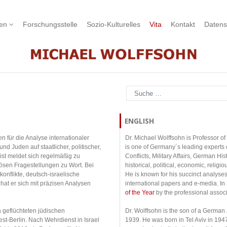
nen
Forschungsstelle
Sozio-Kulturelles
Vita
Kontakt
Datens
Suchen
ENGLISH
n für die Analyse internationaler
Dr. Michael Wolffsohn is Professor of 
d Juden auf staatlicher, politischer,
is one of Germany´s leading experts 
zist meldet sich regelmäßig zu
Conflicts, Military Affairs, German His
giösen Fragestellungen zu Wort. Bei
historical, political, economic, relig
nflikte, deutsch-israelische
He is known for his succinct analyse
t er sich mit präzisen Analysen
international papers and e-media. I
of the Year
by the professional assoc
 geflüchteten jüdischen
Dr. Wolffsohn is the son of a German
st-Berlin. Nach Wehrdienst in Israel
1939. He was born in Tel Aviv in 194