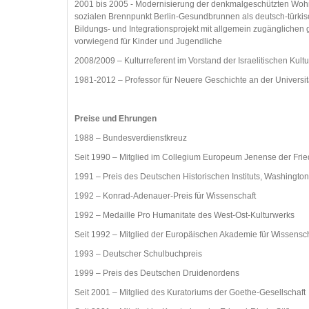
2001 bis 2005 - Modernisierung der denkmalgeschützten Wohn
sozialen Brennpunkt Berlin-Gesundbrunnen als deutsch-türkisc
Bildungs- und Integrationsprojekt mit allgemein zugänglichen
vorwiegend für Kinder und Jugendliche
2008/2009 – Kulturreferent im Vorstand der Israelitischen K
1981-2012 – Professor für Neuere Geschichte an der Univers
Preise und Ehrungen
1988 – Bundesverdienstkreuz
Seit 1990 – Mitglied im Collegium Europeum Jenense der Fried
1991 – Preis des Deutschen Historischen Instituts, Washingto
1992 – Konrad-Adenauer-Preis für Wissenschaft
1992 – Medaille Pro Humanitate des West-Ost-Kulturwerks
Seit 1992 – Mitglied der Europäischen Akademie für Wissensc
1993 – Deutscher Schulbuchpreis
1999 – Preis des Deutschen Druidenordens
Seit 2001 – Mitglied des Kuratoriums der Goethe-Gesellschaft