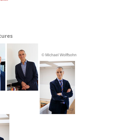
tures
© Michael Wolffsohn