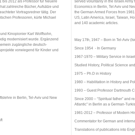
1 bis 2012 als Professor für Neuere
served voluntarily in the Israeli Army
hat zahlreiche Bücher, Aufsätze und
Economics in Berlin, Tel Aviv und Ne
beachteter Vortragsredner tätig. Der
the German Armed Forces from 1981 to
tschen Professoren, kürte Michael
US, Latin America, Israel, Taiwan, 
and 140 academic articles.
 und Kinopionier Karl Wolffsohn,
ändig modernisiert wurde. Ergänzend
May 17th, 1947 – Born in Tel-Aviv (
gemein zugängliche deutsch-
Since 1954 - In Germany
nsprojekte vorwiegend für Kinder und
1967-1970 – Military Service in Israe
Studied History, Political Science a
1975 – Ph.D in History
1980 – Habilitation in History and Pol
1993 – Guest Professor Dartmouth 
tslehre in Berlin, Tel-Aviv und New
Since 2000 – “Spiritual father” and 
Atlantic” in Berlin as a German-Turki
1981-2012 – Professor of Modern His
ft
Commentator for German and interna
Translations of publications into En