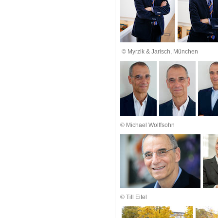
© Myrzik & Jarisch, München
© Michael Wolffsohn
© Till Eitel