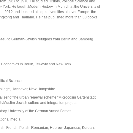
 from 1967 to 1970. He studied History, Political Science and
w York. He taught Modern History in Munich at the University of
 2012 and lectured at top universities all over Europe, the
Hongkong and Thailand. He has published more than 30 books
Israel) to German-Jewish refugees from Berlin and Bamberg
l
nd Economics in Berlin, Tel-Aviv and New York
itical Science
College, Hannover, New Hampshire
realizer of the urban renewal scheme “Microcosm Gartenstadt
sh/Muslim-Jewish culture and integration project
tory, University of the German Armed Forces
tional media.
glish, French, Polish, Romanian, Hebrew, Japanese, Korean.