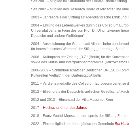
Seit 2001 – Mitglied im Kuratorium der Eduard-Rhein-Stiftung
Seit 2002 – Mitglied des Research Board of Advisors "The Ameri
2003 – Jahrespreis der Stiftung für Abendländische Ethik und 
2004 – Ehrung des Lebenswerkes durch das Collegium Europe
Universität Jena, in Form des von Prof. Dr. Ulrich Zwiener h
Deutsche und andere Weltbürger”
2004 – Auszeichnung der Gartenstadt Atlantic beim bundeswe
für innerstädtisches Wohnen“ der Stiftung „Lebendige Stadt“
2006 – Kulturpreis der Zeitung „B.Z.“ (Berlin) für die Konzep
sowie des Kultur- und Intergrationsprogramms „Mikrokosmos Ga
2006-2009 – Schirmherrschaft der Deutschen UNESCO-Kommis
Kulturellen Vielfalt“ in der Gartenstadt Atlantic
2011 – Verdienstmedaille des Collegium Europeum Jenense der
2012 – Ehrenpreis der Deutsch-Israelischen Gesellschaft Aach
2012 und 2013 – Ehrengast der Villa Massimo, Rom
2017 –
Hochschullehrer des Jahres
2018 – Franz-Werfel-Menschenrechtspreis der Stiftung Zentr
2022 – Ehrenmitglied der liberaljüdischen Gemeinde
Bet Hask