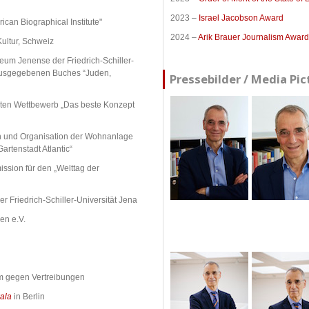
2023 –
Israel Jacobson Award
can Biographical Institute"
2024 –
Arik Brauer Journalism Award
Kultur, Schweiz
um Jenense der Friedrich-Schiller-
erausgegebenen Buches “Juden,
Pressebilder / Media Pic
iten Wettbewerb „Das beste Konzept
tion und Organisation der Wohnanlage
rtenstadt Atlantic“
sion für den „Welttag der
 Friedrich-Schiller-Universität Jena
en e.V.
um gegen Vertreibungen
ala
in Berlin