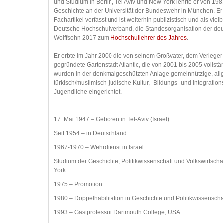
und Studium in Berlin, Tel Aviv und New York lehrte er von 198
Geschichte an der Universität der Bundeswehr in München. Er 
Fachartikel verfasst und ist weiterhin publizistisch und als viel
Deutsche Hochschulverband, die Standesorganisation der deu
Wolffsohn 2017 zum
Hochschullehrer des Jahres
.
Er erbte im Jahr 2000 die von seinem Großvater, dem Verleger
gegründete Gartenstadt Atlantic, die von 2001 bis 2005 vollst
wurden in der denkmalgeschützten Anlage gemeinnützige, all
türkisch/muslimisch-jüdische Kultur,- Bildungs- und Integratio
Jugendliche eingerichtet.
17. Mai 1947 – Geboren in Tel-Aviv (Israel)
Seit 1954 – in Deutschland
1967-1970 – Wehrdienst in Israel
Studium der Geschichte, Politikwissenschaft und Volkswirtschaf
York
1975 – Promotion
1980 – Doppelhabilitation in Geschichte und Politikwissenscha
1993 – Gastprofessur Dartmouth College, USA