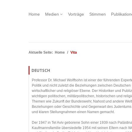
Home
Medien
Vorträge
Stimmen
Publikatio
Aktuelle Seite:
Home
Vita
DEUTSCH
Professor Dr. Michael Wolffsohn ist einer der führenden Experte
Politik und nicht zuletzt die Beziehungen zwischen Deutschen un
wirtschaftlicher und religiöser Ebene. Der Historiker und Publi
wichtigen politischen, militärpolitischen, historischen und reli
Themen wie Zukunft der Bundeswehr, Nahost und andere Weltko
Beziehungen oder Geschichte und Gegenwart des Judentums ha
und klaren Stellungnahmen einen Namen gemacht.
Der 1947 in Tel Aviv geborene Sohn einer 1939 nach Palästina
Kaufmannsfamilie übersiedelte 1954 mit seinen Eltern nach We