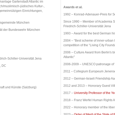
anlage Gartenstadt Atlantic im
h/muslimisch-jüdisches Kultur-,
Awards et al.
 gemeinnützigen Einrichtungen,
1992 – Konrad-Adenauer-Preis for S
Since 1990 – Member of Academia Sc
ultusgemeinde München
Friedrich-Schiller-Universität Jena
ität der Bundeswehr München
1993 – Award for the best German hist
2004 – “Best scheme of inner-urban li
competition of the “Living City Found
2006 – Culture Award from Berlin's b
Atlantic"
rich-Schiller-Universität Jena
2006-2009 – UNESCO patronage of "Gar
n, DC
2011 – Collegium Europeum Jenense A
2012 – German-Israeli Friendship A
2012 and 2013 – Honorary Guest Vi
haft und Künste (Salzburg)
2017 –
University Professor of the Ye
2018 – Franz Werfel Human Rights A
2022 – Honorary member of the libe
2023 –
Order of Merit of the State of 