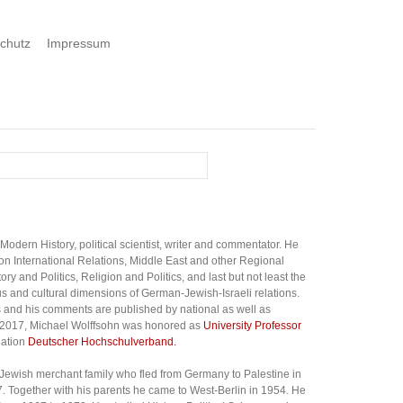
chutz
Impressum
Modern History, political scientist, writer and commentator. He
on International Relations, Middle East and other Regional
tory and Politics, Religion and Politics, and last but not least the
ious and cultural dimensions of German-Jewish-Israeli relations.
s and his comments are published by national as well as
n 2017, Michael Wolffsohn was honored as
University Professor
iation
Deutscher Hochschulverband.
 Jewish merchant family who fled from Germany to Palestine in
7. Together with his parents he came to West-Berlin in 1954. He