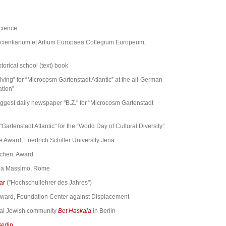
cience
ientiarium et Artium Europaea Collegium Europeum,
orical school (text) book
ving” for “Microcosm Gartenstadt Atlantic” at the all-German
ation”
iggest daily newspaper "B.Z." for "Microcosm Gartenstadt
tenstadt Atlantic" for the “World Day of Cultural Diversity”
ward, Friedrich Schiller University Jena
achen, Award
lla Massimo, Rome
ar
("Hochschullehrer des Jahres")
ward, Foundation Center against Displacement
ral Jewish community
Bet Haskala
in Berlin
Berlin