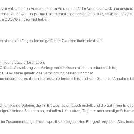
r vollständigen Erledigung Ihrer Anfrage und/oder Vertragsabwicklung gespeicher
htlichen Aufbewahrungs- und Dokumentationspflichten (aus HGB, StGB oder AO) zu e
t. a DSGVO eingewilligt haben.
n als den im Folgenden aufgeführten Zwecken findet nicht statt.
willigung dazu erteilt haben,
VO für die Abwicklung von Vertragsverhältnissen mit Ihnen erforderlich ist,
it. c DSGVO eine gesetzliche Verpflichtung besteht und/oder
hrung unserer berechtigten Interessen erforderlich ist und kein Grund zur Annahme 
ich um kleine Dateien, die Ihr Browser automatisch erstellt und die auf Ihrem Endg
dgerät keinen Schaden an, enthalten keine Viren, Trojaner oder sonstige Schadso
s im Zusammenhang mit dem spezifisch eingesetzten Endgerät ergeben. Dies bedeut