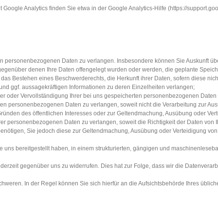
ogle Analytics finden Sie etwa in der Google Analytics-Hilfe (https://support.g
en personenbezogenen Daten zu verlangen. Insbesondere können Sie Auskunft übe
genüber denen Ihre Daten offengelegt wurden oder werden, die geplante Speiche
das Bestehen eines Beschwerderechts, die Herkunft ihrer Daten, sofern diese nic
 und ggf. aussagekräftigen Informationen zu deren Einzelheiten verlangen;
ger oder Vervollständigung Ihrer bei uns gespeicherten personenbezogenen Daten 
ten personenbezogenen Daten zu verlangen, soweit nicht die Verarbeitung zur A
us Gründen des öffentlichen Interesses oder zur Geltendmachung, Ausübung oder Ver
r personenbezogenen Daten zu verlangen, soweit die Richtigkeit der Daten von Ihne
benötigen, Sie jedoch diese zur Geltendmachung, Ausübung oder Verteidigung v
uns bereitgestellt haben, in einem strukturierten, gängigen und maschinenleseba
derzeit gegenüber uns zu widerrufen. Dies hat zur Folge, dass wir die Datenverarbei
weren. In der Regel können Sie sich hierfür an die Aufsichtsbehörde Ihres übliche