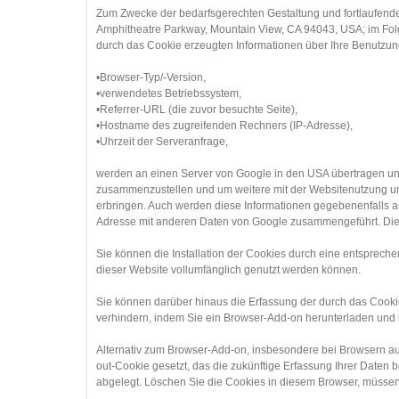
Zum Zwecke der bedarfsgerechten Gestaltung und fortlaufenden
Amphitheatre Parkway, Mountain View, CA 94043, USA; im Folg
durch das Cookie erzeugten Informationen über Ihre Benutzun
•Browser-Typ/-Version,
•verwendetes Betriebssystem,
•Referrer-URL (die zuvor besuchte Seite),
•Hostname des zugreifenden Rechners (IP-Adresse),
•Uhrzeit der Serveranfrage,
werden an einen Server von Google in den USA übertragen und
zusammenzustellen und um weitere mit der Websitenutzung und
erbringen. Auch werden diese Informationen gegebenenfalls an D
Adresse mit anderen Daten von Google zusammengeführt. Die I
Sie können die Installation der Cookies durch eine entspreche
dieser Website vollumfänglich genutzt werden können.
Sie können darüber hinaus die Erfassung der durch das Cookie
verhindern, indem Sie ein Browser-Add-on herunterladen und in
Alternativ zum Browser-Add-on, insbesondere bei Browsern auf
out-Cookie gesetzt, das die zukünftige Erfassung Ihrer Daten 
abgelegt. Löschen Sie die Cookies in diesem Browser, müssen