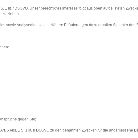
1 S. 1 lit. f DSGVO. Unser berechtigtes Interesse folgt aus oben aufgelisteten Zwe
 zu ziehen.
s sowie Analysedienste ein. Nähere Erläuterungen dazu erhalten Sie unter den Zi
ionen:
Ansprüche gegen Sie;
h Art. 6 Abs. 1 S. 1 lit. b DSGVO zu den genannten Zwecken für die angemessene Be