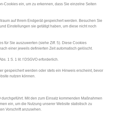
on-Cookies ein, um zu erkennen, dass Sie einzelne Seiten
Zeitraum auf Ihrem Endgerät gespeichert werden. Besuchen Sie
nd Einstellungen sie getätigt haben, um diese nicht noch
für Sie auszuwerten (siehe Ziff. 5). Diese Cookies
h einer jeweils definierten Zeit automatisch gelöscht.
. 1 S. 1 lit. f DSGVO erforderlich.
r gespeichert werden oder stets ein Hinweis erscheint, bevor
ebsite nutzen können.
SGVO durchgeführt. Mit den zum Einsatz kommenden Maßnahmen
men ein, um die Nutzung unserer Website statistisch zu
en Vorschrift anzusehen.