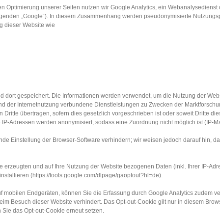
 Optimierung unserer Seiten nutzen wir Google Analytics, ein Webanalysedienst de
enden „Google“). In diesem Zusammenhang werden pseudonymisierte Nutzungsprofile
g dieser Website wie
 dort gespeichert. Die Informationen werden verwendet, um die Nutzung der Webs
 der Internetnutzung verbundene Dienstleistungen zu Zwecken der Marktforschung
ritte übertragen, sofern dies gesetzlich vorgeschrieben ist oder soweit Dritte dies
P-Adressen werden anonymisiert, sodass eine Zuordnung nicht möglich ist (IP-Ma
nde Einstellung der Browser-Software verhindern; wir weisen jedoch darauf hin, da
 erzeugten und auf Ihre Nutzung der Website bezogenen Daten (inkl. Ihrer IP-Adr
stallieren (https://tools.google.com/dlpage/gaoptout?hl=de).
 mobilen Endgeräten, können Sie die Erfassung durch Google Analytics zudem verh
beim Besuch dieser Website verhindert. Das Opt-out-Cookie gilt nur in diesem Brow
 Sie das Opt-out-Cookie erneut setzen.