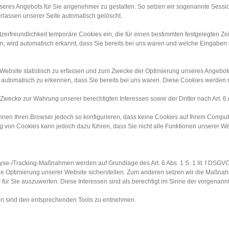
nseres Angebots für Sie angenehmer zu gestalten. So setzen wir sogenannte Sessi
rlassen unserer Seite automatisch gelöscht.
tzerfreundlichkeit temporäre Cookies ein, die für einen bestimmten festgelegten 
, wird automatisch erkannt, dass Sie bereits bei uns waren und welche Eingaben u
ebsite statistisch zu erfassen und zum Zwecke der Optimierung unseres Angebotes 
automatisch zu erkennen, dass Sie bereits bei uns waren. Diese Cookies werden nac
wecke zur Wahrung unserer berechtigten Interessen sowie der Dritter nach Art. 6 Abs
nen Ihren Browser jedoch so konfigurieren, dass keine Cookies auf Ihrem Compute
ng von Cookies kann jedoch dazu führen, dass Sie nicht alle Funktionen unserer W
lyse-/Tracking-Maßnahmen werden auf Grundlage des Art. 6 Abs. 1 S. 1 lit. f D
nde Optimierung unserer Website sicherstellen. Zum anderen setzen wir die Maßnah
r Sie auszuwerten. Diese Interessen sind als berechtigt im Sinne der vorgenannt
en sind den entsprechenden Tools zu entnehmen.