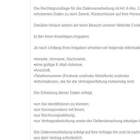
Die Rechtsgrundlage für die Datenverarbeitung ist Art. 6 Abs. 
erhobenen Daten zu dem Zweck, Rückschlüsse auf Ihre Person
Darüber hinaus setzen wir beim Besuch unserer Website Cookie
b) Bei Ihren freiwilligen Angaben
Je nach Umfang Ihrer Angaben erheben wir folgende Informat
•Anrede, Vorname, Nachname,
•eine gültige E-Mail-Adresse,
•Anschrift,
•Telefonnummer (Festnetz und/oder Mobilfunk) und/oder
•Informationen, die für die Vertragserfüllung notwendig sind
Die Erhebung dieser Daten erfolgt,
•um Sie identifizieren zu können;
•zur Korrespondenz mit Ihnen;
•zur Rechnungsstellung;
•zur Vertragsabwicklung sowie der Geltendmachung etwaiger 
Die Datenverarbeitung erfolgt auf Ihre Anfrage hin und ist nac
aus dem Vertrag erforderlich.