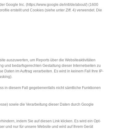
r Google Inc. (https://www.google.de/intl/de/about/) (1600
 erstellt und Cookies (siehe unter Ziff. 4) verwendet. Die
ite auszuwerten, um Reports über die Websiteaktivitäten
 und bedarfsgerechten Gestaltung dieser Internetseiten zu
e Daten im Auftrag verarbeiten. Es wird in keinem Fall Ihre IP-
sking).
ss in diesem Fall gegebenenfalls nicht sämtliche Funktionen
esse) sowie die Verarbeitung dieser Daten durch Google
indern, indem Sie auf diesen Link klicken. Es wird ein Opt-
ser und nur für unsere Website und wird auf Ihrem Gerät