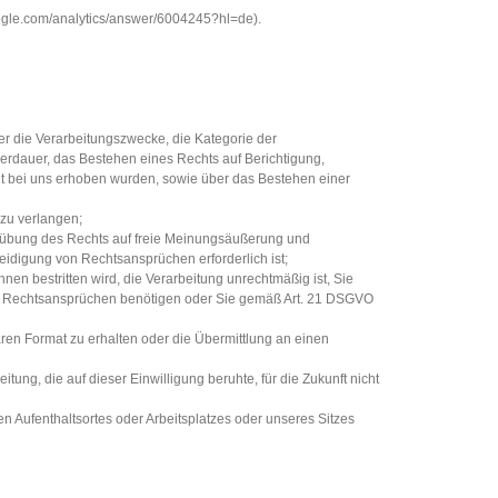
oogle.com/analytics/answer/6004245?hl=de).
r die Verarbeitungszwecke, die Kategorie der
rdauer, das Bestehen eines Rechts auf Berichtigung,
ht bei uns erhoben wurden, sowie über das Bestehen einer
zu verlangen;
usübung des Rechts auf freie Meinungsäußerung und
teidigung von Rechtsansprüchen erforderlich ist;
n bestritten wird, die Verarbeitung unrechtmäßig ist, Sie
on Rechtsansprüchen benötigen oder Sie gemäß Art. 21 DSGVO
ren Format zu erhalten oder die Übermittlung an einen
tung, die auf dieser Einwilligung beruhte, für die Zukunft nicht
n Aufenthaltsortes oder Arbeitsplatzes oder unseres Sitzes