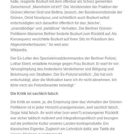
hatte, reagierte Bozkurt mit dem offenbar als Scherz gemeinten
Zwischenruf: ‚Mannheim ist tot?‘ Die Vorsitzenden der Fraktion der
Grünen,Werner Graf und Bettina Jarasch, der Bundesvorsitzende der
Grünen, Omid Nouripour, und schließlich auch Bozkurt selbst
entschuldigten sich daraufhin öffentlich für das ‚falsche‘,
‚unanständige‘ und ‚pietätlose‘ Verhalten. Die Berliner Grünen-
Politikerin Marianne Birthler forderte Bozkurt zum Rücktritt auf. Als
Konsequenz verzichtete Bozkurt auf ihren Sitz im Präsidium des
Abgeordnetenhauses.“ So weit also
Wikipedia.
Der Ex-Leiter des Spezialeinsatzkommandos der Berliner Polizei,
Lothar Ebert, erstattete Anzeige gegen Frau Bozkurt. Er warf ihr vor:
Verunglimpfung des Andenkens Verstorbener und Billigung und
Belohnung von Straftaten. Der Ex-Polizist wörtlich: „Sie hat sich
entschuldigt, aber die Motivation kann ich ihr nicht abnehmen. Ich
fühle mich als Polizeibeamter beleidigt.“
Die Kritik ist sachlich falsch
Die Kritik an sowie, ja, die Empörung über das Verhalten der Grünen-
Politikerin ist in jeder Hinsicht unangemessen, weil sachlich falsch.
Sogar total falsch. Ihr wohl eher (von wem?) erzwungener Rücktritt
war sicher taktisch motiviert und integrationspolitisch und bezogen
auf die politische Kultur unseres Landes kontraproduktiv. Ein
klassisches Eigentor. Zugleich ein Lehrstück dafür, wie Taktik die