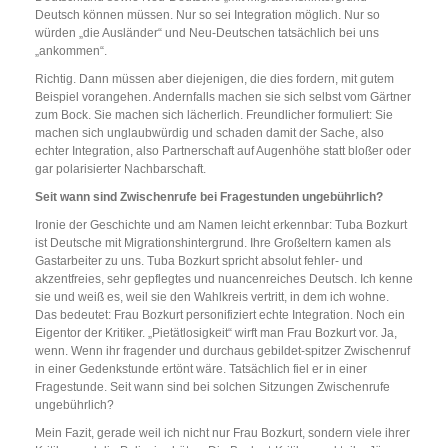
Deutsch können müssen. Nur so sei Integration möglich. Nur so
würden „die Ausländer“ und Neu-Deutschen tatsächlich bei uns
„ankommen“.
Richtig. Dann müssen aber diejenigen, die dies fordern, mit gutem
Beispiel vorangehen. Andernfalls machen sie sich selbst vom Gärtner
zum Bock. Sie machen sich lächerlich. Freundlicher formuliert: Sie
machen sich unglaubwürdig und schaden damit der Sache, also
echter Integration, also Partnerschaft auf Augenhöhe statt bloßer oder
gar polarisierter Nachbarschaft.
Seit wann sind Zwischenrufe bei Fragestunden ungebührlich?
Ironie der Geschichte und am Namen leicht erkennbar: Tuba Bozkurt
ist Deutsche mit Migrationshintergrund. Ihre Großeltern kamen als
Gastarbeiter zu uns. Tuba Bozkurt spricht absolut fehler- und
akzentfreies, sehr gepflegtes und nuancenreiches Deutsch. Ich kenne
sie und weiß es, weil sie den Wahlkreis vertritt, in dem ich wohne.
Das bedeutet: Frau Bozkurt personifiziert echte Integration. Noch ein
Eigentor der Kritiker. „Pietätlosigkeit“ wirft man Frau Bozkurt vor. Ja,
wenn. Wenn ihr fragender und durchaus gebildet-spitzer Zwischenruf
in einer Gedenkstunde ertönt wäre. Tatsächlich fiel er in einer
Fragestunde. Seit wann sind bei solchen Sitzungen Zwischenrufe
ungebührlich?
Mein Fazit, gerade weil ich nicht nur Frau Bozkurt, sondern viele ihrer