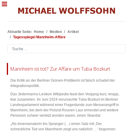
Aktuelle Seite:
Home
Medien
Artikel
Tagesspiegel Mannheim-Affäre
Suchen
Mannheim ist tot? Zur Affäre um Tuba Bozkurt
Die Kritik an der Berliner Grünen-Politikerin ist falsch schadet der
Integrationspolitik.
Das Jedermanns-Lexikon
Wikipedia
fasst den Vorgang kurz, knapp,
klar zusammen. Im Juni 2024 verursachte Tuba Bozkurt im Berliner
Landesparlament während einer Fragestunde zum Messerangriff in
Mannheim, bei dem der Polizist Rouven Laur ermordet und weitere
Personen schwer verletzt worden waren, einen Skandal.
„Als Innensenatorin Iris Spranger (…) einen Satz mit ‚Der
schreckliche Tod von Mannheim zeigt uns natürlich …‘ begonnen