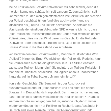
eigene Strategie zunichtemacht.
Meine Kritik an den Bozkurt-Kritikern fällt mir sehr schwer, denn die
meisten kenne und schätze ich seit Langem. Zudem zähle ich seit
Jahrzehnten zu den wenigen öffentlichen Intellektuellen, die sich von
der Polizei geschützt fühlen (und dies auch werden) und sie
tatsächlich als „Freund und Helfer“ bezeichnen. Anders als die
Vorsitzende der einstigen Volkspartei SPD erkenne ich nicht, dass
„die“ Polizei ein Rassismusproblem hat. Jedes Mal, wenn ich unsere
Polizei pries, blies mir der Wind derer ins Gesicht, für die Polizisten
„Schweine“ oder bestenfalls „Bullen“ sind. Oder eben solcher, die
unsere Polizei in die Rassisten-Ecke schubsen.
Wo steckt in den drei Bozkurt-Worten „ Mannheim ist tot?“ das Wort
„Polizei“? Nirgends. Ergo: Wo nicht von der Polizei die Rede ist, kann
die Polizei auch nicht beleidigt worden sein. Die SPD-Senatorin
sagte: „der Tod von Mannheim“. Sie meinte: den Tod des Polizisten in
Mannheim. Inhaltlich, sprachlich und logisch absolut unanfechtbar
fragte daraufhin Tuba Bozkurt: „Mannheim ist tot?“
Ironie der Geschichte: Die Senatorin ist, der Ausdruck sei
ausnahmsweise erlaubt, „Biodeutsche“ und bekleidet ein hohes
Staatsamt in Deutschlands Hauptstadt. Darf man da nicht erwarten,
dass sie richtiges, unmissverständliches Deutsch spricht? „Peanuts“,
werden manche mir entgegnen. Irrtum, antworte ich, denn: Immer
wieder verkünden nicht nur Politiker zu Recht (!), dass Ausländer in
Deutschland sowie Neu-Deutsche „mit Migrationshintergrund“