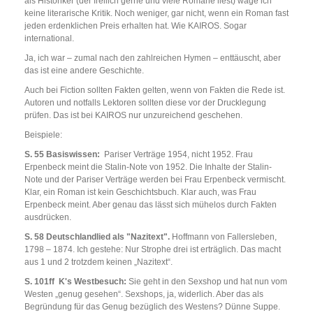
als Historiker (der freilich gerne und viele Romane liest) wage ich
keine literarische Kritik. Noch weniger, gar nicht, wenn ein Roman fast
jeden erdenklichen Preis erhalten hat. Wie KAIROS. Sogar
international.
Ja, ich war – zumal nach den zahlreichen Hymen – enttäuscht, aber
das ist eine andere Geschichte.
Auch bei Fiction sollten Fakten gelten, wenn von Fakten die Rede ist.
Autoren und notfalls Lektoren sollten diese vor der Drucklegung
prüfen. Das ist bei KAIROS nur unzureichend geschehen.
Beispiele:
S. 55 Basiswissen:
Pariser Verträge 1954, nicht 1952. Frau
Erpenbeck meint die Stalin-Note von 1952. Die Inhalte der Stalin-
Note und der Pariser Verträge werden bei Frau Erpenbeck vermischt.
Klar, ein Roman ist kein Geschichtsbuch. Klar auch, was Frau
Erpenbeck meint. Aber genau das lässt sich mühelos durch Fakten
ausdrücken.
S. 58 Deutschlandlied als "Nazitext".
Hoffmann von Fallersleben,
1798 – 1874. Ich gestehe: Nur Strophe drei ist erträglich. Das macht
aus 1 und 2 trotzdem keinen „Nazitext“.
S. 101ff K's Westbesuch:
Sie geht in den Sexshop und hat nun vom
Westen „genug gesehen“. Sexshops, ja, widerlich. Aber das als
Begründung für das Genug bezüglich des Westens? Dünne Suppe.