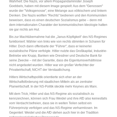
Wahrheit: Die Nazis, vor allem Propagandaminister Joseph
Goebbels, haben mit diesem Image gespielt: Aus dem "Genossen"
wurde der "Volksgenosse", eine Melange aus völkischem und linkem
Denken. Die Nazis wollten "Rechts" bedienen und den Kommunisten
beweisen, dass es einen deutschen Sozialismus gebe – denn mit
dem internationalen Charakter der kommunistischen Ideologie hatten
sie gar nichts am Hut.
Bis zur Machtübernahme hat die „Janus-Köpfigkeit“ des NS-Regimes
funktioniert: Wähler von links wie von rechts stimmten in Scharen für
Hitler. Doch dann offenbarte der "Führer", dass er keinerlei
sozialistische Pläne verfolgte. Hitler nutzte das Großkapital, Industrie-
Betriebe wie Krupp, Banken wie Dresdner und Deutsche Bank für
seine Zwecke – mit der Garantie, dass die Eigentumsverhältnisse
nicht angetastet wurden. Hitler war ein großer Verfechter der
Privatwirtschaft, NICHT der Verstaatlichung.
Hitlers Wirtschaftspolitik orientierte sich eher an der
Wirtschaftsförderung mit staatlichen Mitteln als an zentraler
Planwirtschaft. In der NS-Politik steckte mehr Keynes als Marx.
Mit dem Trick, Hitler und das NS-Regime als sozialistisch zu
kennzeichnen, können sich Frau Weidel und ihre AfD also keinesfalls
vom Verdacht befreien, dass sie in weiten Teilen selbst ein
Führerprinzip verfolgen und das NS-Regime verharmlosen. Im
Gegenteil: Weidel und die AfD stehen auch hier in der Tradition