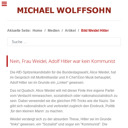
Aktuelle Seite:
Home
Medien
Artikel
Bild Weidel Hitler
Suchen
Nein, Frau Weidel, Adolf Hitler war kein Kommunist
Die AfD-Spitzenkandidatin für die Bundestagswahl, Alice Weidel, hat
im Gespräch mit Multimilliardär und X-Chef Elon Musk behauptet,
Adolf Hitler sei im Grunde ein „Linker“ gewesen.
Das ist Quatsch. Alice Weidel will mit dieser Finte ihre eigene Partei
vom Verdacht reinwaschen, sozialistisch oder nationalsozialistisch zu
sein. Dabei verwendet sie die gleichen PR-Tricks wie die Nazis: Sie
gibt sich nationalistisch und verbreitet zugleich den Eindruck, Politik
‚für den kleinen Mann‘ zu machen.
Weidel versteigt sich zu der absurden These, Hitler sei im Grunde
"links" gewesen, ein "Sozialist" und sogar ein "Kommunist". Die