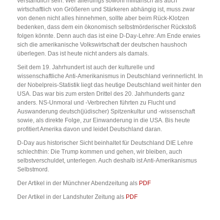
verständlich sein. Wer allerdings sowohl militärisch als auch
wirtschaftlich von Größeren und Stärkeren abhängig ist, muss zwar
von denen nicht alles hinnehmen, sollte aber beim Rück-Klotzen
bedenken, dass dem ein ökonomisch selbstmörderischer Rückstoß
folgen könnte. Denn auch das ist eine D-Day-Lehre: Am Ende erwies
sich die amerikanische Volkswirtschaft der deutschen haushoch
überlegen. Das ist heute nicht anders als damals.
Seit dem 19. Jahrhundert ist auch der kulturelle und
wissenschaftliche Anti-Amerikanismus in Deutschland verinnerlicht. In
der Nobelpreis-Statistik liegt das heutige Deutschland weit hinter den
USA. Das war bis zum ersten Drittel des 20. Jahrhunderts ganz
anders. NS-Unmoral und -Verbrechen führten zu Flucht und
Auswanderung deutsch(jüdischer) Spitzenkultur und -wissenschaft
sowie, als direkte Folge, zur Einwanderung in die USA. Bis heute
profitiert Amerika davon und leidet Deutschland daran.
D-Day aus historischer Sicht beinhaltet für Deutschland DIE Lehre
schlechthin: Die Trump kommen und gehen, wir bleiben, auch
selbstverschuldet, unterlegen. Auch deshalb ist Anti-Amerikanismus
Selbstmord.
Der Artikel in der Münchner Abendzeitung als
PDF
Der Artikel in der Landshuter Zeitung als
PDF