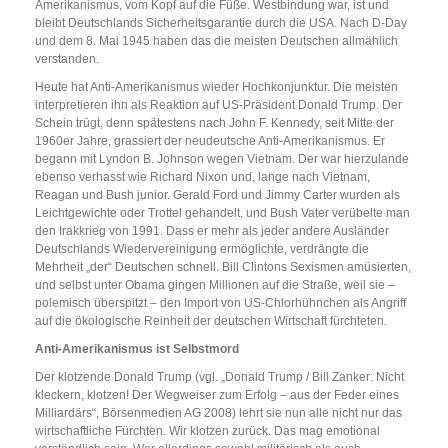
Amerikanismus, vom Kopf auf die Füße. Westbindung war, ist und
bleibt Deutschlands Sicherheitsgarantie durch die USA. Nach D-Day
und dem 8. Mai 1945 haben das die meisten Deutschen allmählich
verstanden.
Heute hat Anti-Amerikanismus wieder Hochkonjunktur. Die meisten
interpretieren ihn als Reaktion auf US-Präsident Donald Trump. Der
Schein trügt, denn spätestens nach John F. Kennedy, seit Mitte der
1960er Jahre, grassiert der neudeutsche Anti-Amerikanismus. Er
begann mit Lyndon B. Johnson wegen Vietnam. Der war hierzulande
ebenso verhasst wie Richard Nixon und, lange nach Vietnam,
Reagan und Bush junior. Gerald Ford und Jimmy Carter wurden als
Leichtgewichte oder Trottel gehandelt, und Bush Vater verübelte man
den Irakkrieg von 1991. Dass er mehr als jeder andere Ausländer
Deutschlands Wiedervereinigung ermöglichte, verdrängte die
Mehrheit „der“ Deutschen schnell. Bill Clintons Sexismen amüsierten,
und selbst unter Obama gingen Millionen auf die Straße, weil sie –
polemisch überspitzt – den Import von US-Chlorhühnchen als Angriff
auf die ökologische Reinheit der deutschen Wirtschaft fürchteten.
Anti-Amerikanismus ist Selbstmord
Der klotzende Donald Trump (vgl. „Donald Trump / Bill Zanker: Nicht
kleckern, klotzen! Der Wegweiser zum Erfolg – aus der Feder eines
Milliardärs“, Börsenmedien AG 2008) lehrt sie nun alle nicht nur das
wirtschaftliche Fürchten. Wir klotzen zurück. Das mag emotional