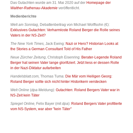
Das Gutachten wurde am 31. Mai 2020 auf der
Homepage der
Walther-Rathenau-Akademie
veröffentlicht.
Medienberichte
Welt am Sonntag,
Debattenbeitrag von Michael Wolffsohn (€):
Exklusives Gutachten: Verharmloste Roland Berger die Rolle seines
Vaters in der NS-Zeit?
The New York Times,
Jack Ewing:
Nazi or Hero? Historian Looks at
the Stories a German Consultant Told of His Father
Neue Zürcher Zeitung,
Christoph Eisenring:
Berater-Legende Roland
Berger hat seinen Vater lange glorifiziert. Jetzt liess er dessen Rolle
in der Nazi-Diktatur aufarbeiten
Handelsblatt.com,
Thomas Tuma:
Die Mär vom Heiligen Georg:
Roland Berger sollte sich nicht hinter Historikern verstecken
Welt Online
(
dpa
-Meldung):
Gutachten: Roland Bergers Vater war in
NS-Zeit kein Täter
Spiegel Online,
Felix Bayer (mit
dpa
):
Roland Bergers Vater profitierte
vom NS-System, war aber "kein Täter"