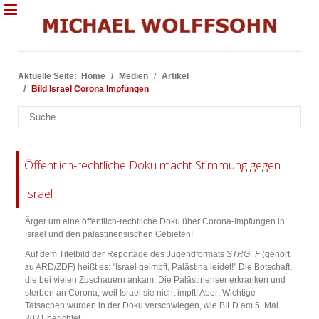
Aktuelle Seite:
Home
Medien
Artikel
Bild Israel Corona Impfungen
Suchen
Öffentlich-rechtliche Doku macht Stimmung gegen
Israel
Ärger um eine öffentlich-rechtliche Doku über Corona-Impfungen in
Israel und den palästinensischen Gebieten!
Auf dem Titelbild der Reportage des Jugendformats
STRG_F
(gehört
zu ARD/ZDF) heißt es: "Israel geimpft, Palästina leidet!" Die Botschaft,
die bei vielen Zuschauern ankam: Die Palästinenser erkranken und
sterben an Corona, weil Israel sie nicht impft! Aber: Wichtige
Tatsachen wurden in der Doku verschwiegen, wie BILD am 5. Mai
2021 berichtet.