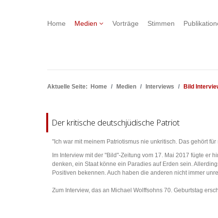
Home
Medien
Vorträge
Stimmen
Publikatio
Aktuelle Seite:
Home
Medien
Interviews
Bild Intervi
Der kritische deutschjüdische Patriot
"Ich war mit meinem Patriotismus nie unkritisch. Das gehört f
Im Interview mit der "Bild"-Zeitung vom 17. Mai 2017 fügte er h
denken, ein Staat könne ein Paradies auf Erden sein. Allerding
Positiven bekennen. Auch haben die anderen nicht immer unre
Zum Interview, das an Michael Wolffsohns 70. Geburtstag ersc