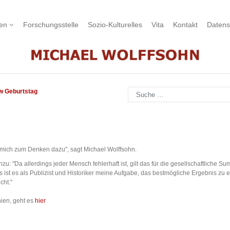
nen
Forschungsstelle
Sozio-Kulturelles
Vita
Kontakt
Datens
Suchen
ew Geburtstag
ür mich zum Denken dazu", sagt Michael Wolffsohn.
inzu: "Da allerdings jeder Mensch fehlerhaft ist, gilt das für die gesellschaftliche 
s ist es als Publizist und Historiker meine Aufgabe, das bestmögliche Ergebnis zu
cht."
hien, geht es
hier