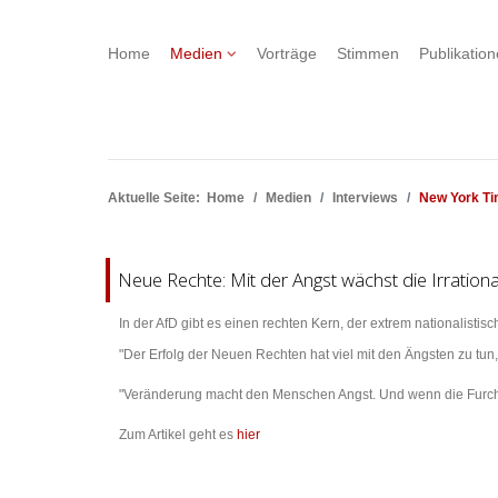
Home
Medien
Vorträge
Stimmen
Publikatio
Aktuelle Seite:
Home
Medien
Interviews
New York T
Neue Rechte: Mit der Angst wächst die Irrational
In der AfD gibt es einen rechten Kern, der extrem nationalistisch
"Der Erfolg der Neuen Rechten hat viel mit den Ängsten zu tu
"Veränderung macht den Menschen Angst. Und wenn die Furcht wä
Zum Artikel geht es
hier