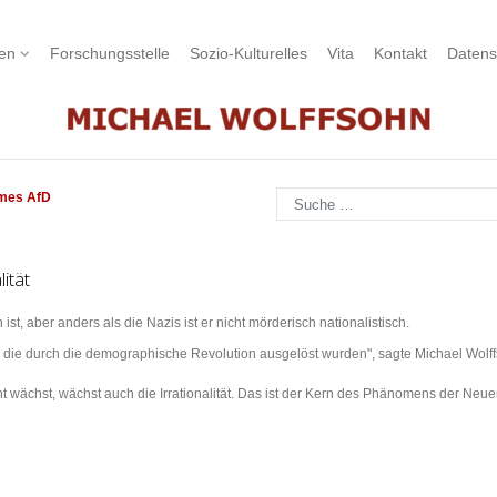
nen
Forschungsstelle
Sozio-Kulturelles
Vita
Kontakt
Datens
Suchen
imes AfD
ität
 ist, aber anders als die Nazis ist er nicht mörderisch nationalistisch.
n, die durch die demographische Revolution ausgelöst wurden", sagte Michael Wol
chst, wächst auch die Irrationalität. Das ist der Kern des Phänomens der Neuen R