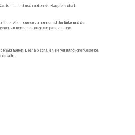
as ist die niederschmetternde Hauptbotschaft.
fellos. Aber ebenso zu nennen ist der linke und der
Israel. Zu nennen ist auch die parteien- und
 gehabt hätten. Deshalb schalten sie verständlicherweise bei
sen sein.