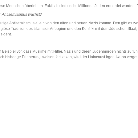
ese Menschen überlebten. Faktisch sind sechs Millionen Juden ermordet worden. D
r Antisemitismus wächst?
tige Antisemitismus allein von den alten und neuen Nazis komme. Den gibt es zwei
igiöse Tradition des Islam seit Anbeginn und den Konflikt mit dem Jüdischen Staat, 
ls geht.
m Beispiel vor, dass Muslime mit Hitler, Nazis und deren Judenmorden nichts zu tun
ch bisherige Erinnerungsweisen fortsetzen, wird der Holocaust irgendwann verges