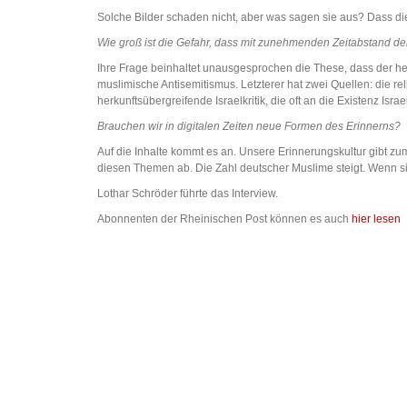
Solche Bilder schaden nicht, aber was sagen sie aus? Dass di
Wie groß ist die Gefahr, dass mit zunehmenden Zeitabstand de
Ihre Frage beinhaltet unausgesprochen die These, dass der heu
muslimische Antisemitismus. Letzterer hat zwei Quellen: die rel
herkunftsübergreifende Israelkritik, die oft an die Existenz Israe
Brauchen wir in digitalen Zeiten neue Formen des Erinnerns?
Auf die Inhalte kommt es an. Unsere Erinnerungskultur gibt zu
diesen Themen ab. Die Zahl deutscher Muslime steigt. Wenn si
Lothar Schröder führte das Interview.
Abonnenten der Rheinischen Post können es auch
hier lesen