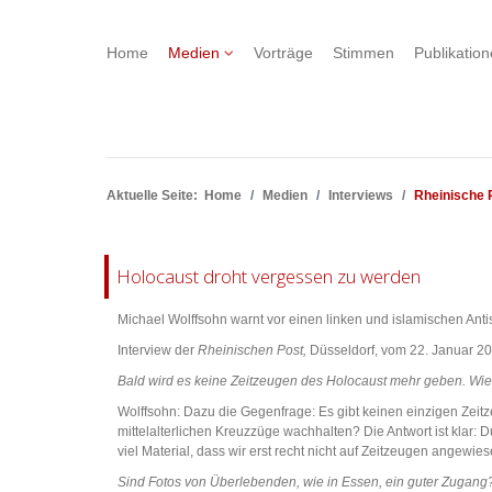
Home
Medien
Vorträge
Stimmen
Publikatio
Aktuelle Seite:
Home
Medien
Interviews
Rheinische 
Holocaust droht vergessen zu werden
Michael Wolffsohn warnt vor einen linken und islamischen Ant
Interview der
Rheinischen Post,
Düsseldorf, vom 22. Januar 20
Bald wird es keine Zeitzeugen des Holocaust mehr geben. Wie
Wolffsohn: Dazu die Gegenfrage: Es gibt keinen einzigen Zeit
mittelalterlichen Kreuzzüge wachhalten? Die Antwort ist klar
viel Material, dass wir erst recht nicht auf Zeitzeugen angewi
Sind Fotos von Überlebenden, wie in Essen, ein guter Zugang