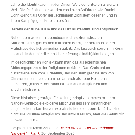
Jahre die Identifikation mit der Dritten Welt, der entkolonialisierten
Welt. Die Palästinenser wurden von linken Anführern wie Daniel
Cohn-Bendit als Opfer der „schlimmen Zionisten“ gesehen und in
ihrem Kampf gegen Israel unterstützt.
Bereits der frühe Islam und das Urchristentum sind antijüdisch
Neben dem weiterhin lebendigen rechtsextremistischen
Antisemitismus gibt es den militanten Islam, der bereits in seiner
Frühphase deutlich antijüdisch auftritt. Das lässt sich sowohl im Koran
als auch in der mündlichen Überlieferung (Hadith) klar belegen.
Im geschichtlichen Kontext kann man das als polemischen
Ablösungsprozess der Religionen erklären: Das Christentum
distanzierte sich vom Judentum, und der Islam grenzte sich von
Christentum und Judentum ab. Um sich als neue Religion zu
etablieren, „musste“ der Islam faktisch auch antijüdisch und
antichristlich sein.
Diese historisch geprägte Einstellung bringt zusammen mit dem
Nahost-Konflikt die explosive Mischung des sehr gefährlichen
antijüdischen Islam hervor, wie wir sie heute erleben. Natürlich sind
nicht alle Muslime anti-jüdisch und anti-israelisch, aber die Gefahr für
uns Juden ist real.
Gespräch mit Maya Zehen bei
Mena-Watch – Der unabhängige
Nahost-Thinktank,
20. September 2023