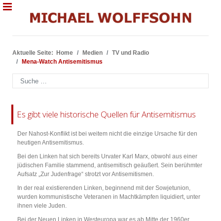
Aktuelle Seite:
Home
Medien
TV und Radio
Mena-Watch Antisemitismus
Suchen
Es gibt viele historische Quellen für Antisemitismus
Der Nahost-Konflikt ist bei weitem nicht die einzige Ursache für den
heutigen Antisemitismus.
Bei den Linken hat sich bereits Urvater Karl Marx, obwohl aus einer
jüdischen Familie stammend, antisemitisch geäußert. Sein berühmter
Aufsatz „Zur Judenfrage“ strotzt vor Antisemitismen.
In der real existierenden Linken, beginnend mit der Sowjetunion,
wurden kommunistische Veteranen in Machtkämpfen liquidiert, unter
ihnen viele Juden.
Bei der Neuen Linken in Westeuropa war es ab Mitte der 1960er