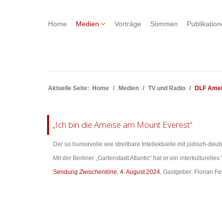
Home
Medien
Vorträge
Stimmen
Publikatio
Aktuelle Seite:
Home
Medien
TV und Radio
DLF Amei
„Ich bin die Ameise am Mount Everest“
Der so humorvolle wie streitbare Intellektuelle mit jüdisch-de
Mit der Berliner „Gartenstadt Atlantic“ hat er ein interkulturelles
Sendung
Zwischentöne,
4. August 2024.
Gastgeber: Florian Fe