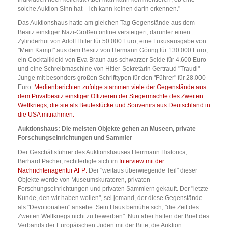
solche Auktion Sinn hat – ich kann keinen darin erkennen."
Das Auktionshaus hatte am gleichen Tag Gegenstände aus dem
Besitz einstiger Nazi-Größen online versteigert, darunter einen
Zylinderhut von Adolf Hitler für 50.000 Euro, eine Luxusausgabe von
"Mein Kampf" aus dem Besitz von Hermann Göring für 130.000 Euro,
ein Cocktailkleid von Eva Braun aus schwarzer Seide für 4.600 Euro
und eine Schreibmaschine von Hitler-Sekretärin Gertraud "Traudl"
Junge mit besonders großen Schrifttypen für den "Führer" für 28.000
Euro.
Medienberichten zufolge stammen viele der Gegenstände aus
dem Privatbesitz einstiger Offizieren der Siegermächte des Zweiten
Weltkriegs, die sie als Beutestücke und Souvenirs aus Deutschland in
die USA mitnahmen.
Auktionshaus: Die meisten Objekte gehen an Museen, private
Forschungseinrichtungen und Sammler
Der Geschäftsführer des Auktionshauses Herrmann Historica,
Berhard Pacher, rechtfertigte sich im
Interview mit der
Nachrichtenagentur AFP:
Der "weitaus überwiegende Teil" dieser
Objekte werde von Museumskuratoren, privaten
Forschungseinrichtungen und privaten Sammlern gekauft. Der "letzte
Kunde, den wir haben wollen", sei jemand, der diese Gegenstände
als "Devotionalien" ansehe. Sein Haus bemühe sich, "die Zeit des
Zweiten Weltkriegs nicht zu bewerben". Nun aber hätten der Brief des
Verbands der Europäischen Juden mit der Bitte, die Auktion