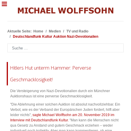
Aktuelle Seite:
Home
Medien
TV und Radio
Deutschlandfunk Kultur Auktion Nazi-Devotionalien
Suchen
Hitlers Hut unterm Hammer: Perverse
Geschmacklosigkeit!
Die Versteigerung von Nazi-Devotionalien durch ein Münchner
Auktionshaus ist eine perverse Geschmacklosigkeit.
"Die Ablehnung einer solchen Auktion ist absolut nachvollziehbar. Ein
Verbot, wie es der Verband der Europäischen Juden fordert, hilft aber
leider nichts",
s
agte Michael Wolffsohn am 20. November 2019 im
Interview mit Deutschlandfunk Kultur.
"Man kann die Menschen nicht
qua Gesetz zu Anstand und gutem Geschmack erziehen – weder
individuell noch kollektiv. Aber man kann kommentieren, ob eine