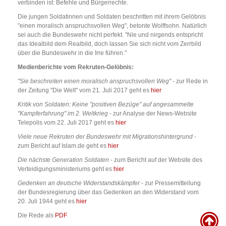
verbinden ist: Befehle und Bürgerrechte.
Die jungen Soldatinnen und Soldaten beschritten mit ihrem Gelöbnis
"einen moralisch anspruchsvollen Weg", betonte Wolffsohn. Natürlich
sei auch die Bundeswehr nicht perfekt. "Nie und nirgends entspricht
das Idealbild dem Realbild, doch lassen Sie sich nicht vom Zerrbild
über die Bundeswehr in die Irre führen."
Medienberichte vom Rekruten-Gelöbnis:
"Sie beschreiten einen moralisch anspruchsvollen Weg"
- zur Rede in
der Zeitung "Die Welt" vom 21. Juli 2017 geht es
hier
Kritik von Soldaten: Keine "positiven Bezüge" auf angesammelte
"Kampferfahrung" im 2. Weltkrieg
- zur Analyse der News-Website
Telepolis vom 22. Juli 2017 geht es
hier
Viele neue Rekruten der Bundeswehr mit Migrationshintergrund
-
zum Bericht auf Islam.de geht es
hier
Die nächste Generation Soldaten
- zum Bericht auf der Website des
Verteidigungsministeriums geht es
hier
Gedenken an deutsche Widerstandskämpfer
- zur Pressemitteilung
der Bundesregierung über das Gedenken an den Widerstand vom
20. Juli 1944 geht es
hier
Die Rede als
PDF