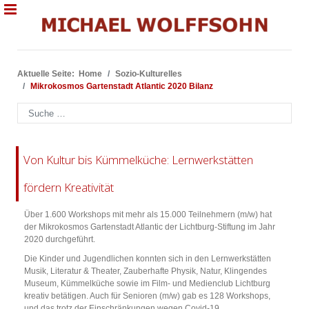
Aktuelle Seite:
Home
Sozio-Kulturelles
Mikrokosmos Gartenstadt Atlantic 2020 Bilanz
Suchen
Von Kultur bis Kümmelküche: Lernwerkstätten
fördern Kreativität
Über 1.600 Workshops mit mehr als 15.000 Teilnehmern (m/w) hat
der Mikrokosmos Gartenstadt Atlantic der Lichtburg-Stiftung im Jahr
2020 durchgeführt.
Die Kinder und Jugendlichen konnten sich in den Lernwerkstätten
Musik, Literatur & Theater, Zauberhafte Physik, Natur, Klingendes
Museum, Kümmelküche sowie im Film- und Medienclub Lichtburg
kreativ betätigen. Auch für Senioren (m/w) gab es 128 Workshops,
und das trotz der Einschränkungen wegen Covid-19.