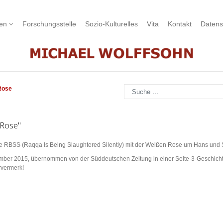
nen
Forschungsstelle
Sozio-Kulturelles
Vita
Kontakt
Datens
Suchen
Rose
 Rose"
e RBSS (Raqqa Is Being Slaughtered Silently) mit der Weißen Rose um Hans und S
vember 2015, übernommen von der Süddeutschen Zeitung in einer Seite-3-Geschich
rvermerk!