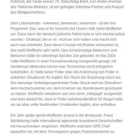
Publizist, der heute seinen 70. Geburtstag feiert, zum festen Inventar
des Talkshow-Betriebs, ist ein gefragter Interview-Partner und Analyst
des Weltgeschehens.
Sein Lebensmotto - erkennen, benennen, bekennen - ist bei ihm
Programm. Das, was er für Unrecht und Unsinn hält, treibt Wolffsohn
um. Dann kann der deutsch-jüdische Patriot (wie er sich einmal selbst
nannte) - Dickkopf, der er ist - nicht an sich halten und macht sich
auch mal unbeliebt. Dass diese Chuzpe mit Risiken verbunden ist,
das weiß Wolffsohn sehr wohl. Das scharfzüngige Bekennen und
Beharren hätte ihn allerdings fast den Job gekostet. Im Mai 2004
hatte Wolffsohn in einer Fernsehsendung sinngemäß gesagt, mit
Gentleman-Methoden könne man Terrorismus nicht erfolgreich
bekämpfen. Er halte daher Folter oder die Androhung von Folter in
extremen Situationen für legitim. Ein Sturm der Empörung brach los.
Der damalige Verteidigungsminister Peter Struck warf als Dienstherr
dem Hochschullehrer vor, dem Ansehen der Bundeswehr geschadet
zu haben. Wolffsohn wiederum sah sich einer „Hetzjagd“ ausgesetzt
und wies darauf hin, dass er Folter selbstverständlich für illegal halte,
sie sei aber unter bestimmten Umständen legitim, also vertretbar.
Ein Jahr später geriet Wolffsohn erneut in die Bredouille. Franz
Müntefering hatte international agierende Investment-Gesellschaften
mit Heuschrecken verglichen. Wolffsohn warf dem SPD-Chef
daraufhin vor, mit dem Tiervergleich gegen Finanzinvestoren zu