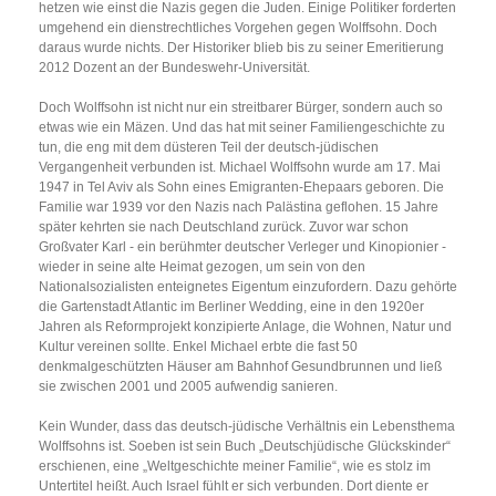
hetzen wie einst die Nazis gegen die Juden. Einige Politiker forderten
umgehend ein dienstrechtliches Vorgehen gegen Wolffsohn. Doch
daraus wurde nichts. Der Historiker blieb bis zu seiner Emeritierung
2012 Dozent an der Bundeswehr-Universität.
Doch Wolffsohn ist nicht nur ein streitbarer Bürger, sondern auch so
etwas wie ein Mäzen. Und das hat mit seiner Familiengeschichte zu
tun, die eng mit dem düsteren Teil der deutsch-jüdischen
Vergangenheit verbunden ist. Michael Wolffsohn wurde am 17. Mai
1947 in Tel Aviv als Sohn eines Emigranten-Ehepaars geboren. Die
Familie war 1939 vor den Nazis nach Palästina geflohen. 15 Jahre
später kehrten sie nach Deutschland zurück. Zuvor war schon
Großvater Karl - ein berühmter deutscher Verleger und Kinopionier -
wieder in seine alte Heimat gezogen, um sein von den
Nationalsozialisten enteignetes Eigentum einzufordern. Dazu gehörte
die Gartenstadt Atlantic im Berliner Wedding, eine in den 1920er
Jahren als Reformprojekt konzipierte Anlage, die Wohnen, Natur und
Kultur vereinen sollte. Enkel Michael erbte die fast 50
denkmalgeschützten Häuser am Bahnhof Gesundbrunnen und ließ
sie zwischen 2001 und 2005 aufwendig sanieren.
Kein Wunder, dass das deutsch-jüdische Verhältnis ein Lebensthema
Wolffsohns ist. Soeben ist sein Buch „Deutschjüdische Glückskinder“
erschienen, eine „Weltgeschichte meiner Familie“, wie es stolz im
Untertitel heißt. Auch Israel fühlt er sich verbunden. Dort diente er