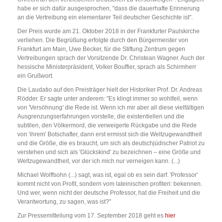
habe er sich dafür ausgesprochen, "dass die dauerhafte Erinnerung
an die Vertreibung ein elementarer Teil deutscher Geschichte ist".
Der Preis wurde am 21. Oktober 2018 in der Frankfurter Paulskirche
verliehen. Die Begrüßung erfolgte durch den Bürgermeister von
Frankfurt am Main, Uwe Becker, für die Stiftung Zentrum gegen
Vertreibungen sprach der Vorsitzende Dr. Christean Wagner. Auch der
hessische Ministerpräsident, Volker Bouffier, sprach als Schirmherr
ein Grußwort.
Die Laudatio auf den Preisträger hielt der Historiker Prof. Dr. Andreas
Rödder. Er sagte unter anderem: "Es klingt immer so wohlfeil, wenn
von 'Versöhnung' die Rede ist. Wenn ich mir aber all diese vielfältigen
Ausgrenzungserfahrungen vorstelle, die existentiellen und die
subtilen, den Völkermord, die verweigerte Rückgabe und die Rede
von 'ihrem' Botschafter, dann erst ermisst sich die Weltzugewandtheit
und die Größe, die es braucht, um sich als deutschjüdischer Patriot zu
verstehen und sich als 'Glückskind' zu bezeichnen – eine Größe und
Weltzugewandtheit, vor der ich mich nur verneigen kann. (...)
Michael Wolffsohn (...) sagt, was ist, egal ob es sein darf. 'Professor'
kommt nicht von Profit, sondern vom lateinischen profiteri: bekennen.
Und wer, wenn nicht der deutsche Professor, hat die Freiheit und die
Verantwortung, zu sagen, was ist?"
Zur Pressemitteilung vom 17. September 2018 geht es
hier