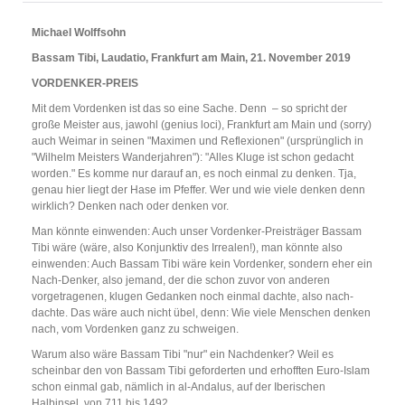
Michael Wolffsohn
Bassam Tibi, Laudatio, Frankfurt am Main, 21. November 2019
VORDENKER-PREIS
Mit dem Vordenken ist das so eine Sache. Denn – so spricht der
große Meister aus, jawohl (genius loci), Frankfurt am Main und (sorry)
auch Weimar in seinen "Maximen und Reflexionen" (ursprünglich in
"Wilhelm Meisters Wanderjahren"): "Alles Kluge ist schon gedacht
worden." Es komme nur darauf an, es noch einmal zu denken. Tja,
genau hier liegt der Hase im Pfeffer. Wer und wie viele denken denn
wirklich? Denken nach oder denken vor.
Man könnte einwenden: Auch unser Vordenker-Preisträger Bassam
Tibi wäre (wäre, also Konjunktiv des Irrealen!), man könnte also
einwenden: Auch Bassam Tibi wäre kein Vordenker, sondern eher ein
Nach-Denker, also jemand, der die schon zuvor von anderen
vorgetragenen, klugen Gedanken noch einmal dachte, also nach-
dachte. Das wäre auch nicht übel, denn: Wie viele Menschen denken
nach, vom Vordenken ganz zu schweigen.
Warum also wäre Bassam Tibi "nur" ein Nachdenker? Weil es
scheinbar den von Bassam Tibi geforderten und erhofften Euro-Islam
schon einmal gab, nämlich in al-Andalus, auf der Iberischen
Halbinsel, von 711 bis 1492.