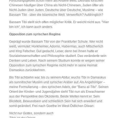
Forschungsgebiet schon mehr als Andere weiß. Deshalb forschen
Chinesen häufiger über China als Nicht-Chinesen, Juden öfter als
Nicht-Juden über Juden, Deutsche über Deutsche, Muslime – wie
Bassam Tibi - über die Islamische Welt. Verwerflich? Aufdringlich?
Bassam Tibi stellt sich offen möglicher Kritik. Er weicht nicht aus. "Hier
bin ich", ich kann auch anders.
Opposition zum syrischen Regime
Geprägt wurde Bassam Tibi von der Frankfurter Schule. Wer nicht
weiß, vermutet: Horkheimer, Adorno, Habermas, auch Mitscherlich
und Iring Fetscher. Gut gedacht, Leser, denn bei ihnen hatte er
Sozialwissenschaften und Philosophie studiert. Das veränderte sein
Denken und Leben. Nach seinem Studium konnte er wegen seiner
Opposition zum syrischen Regime nicht mehr in seine Heimat
Damaskus zurückkehren.
Bis Tibi achtzehn war, bis zu seinem Abitur, wuchs Tibi in Damaskus
als sunnitischer Muslim und syrischer Araber auf. Als Angehöriger –
meine Formulierung – des syrischen Adels, der "Banu al-Tibi". Seinen
Orient der Kinder- und Jugendjahre sieht Tibi nun als Erwachsener
aus der Perspektive des Okzidents. Beide Welten kennt er. Sein
Blickfeld, Bewusstsein und schließlich Sein hat sich erweitert und
somit geändert. Frei nach Goethe im West-Östlichen Diwan:
Nicht nur Gottes, sondern auch