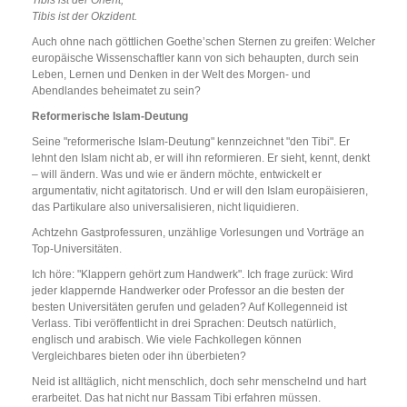
Tibis ist der Orient,
Tibis ist der Okzident.
Auch ohne nach göttlichen Goethe’schen Sternen zu greifen: Welcher
europäische Wissenschaftler kann von sich behaupten, durch sein
Leben, Lernen und Denken in der Welt des Morgen- und
Abendlandes beheimatet zu sein?
Reformerische Islam-Deutung
Seine "reformerische Islam-Deutung" kennzeichnet "den Tibi". Er
lehnt den Islam nicht ab, er will ihn reformieren. Er sieht, kennt, denkt
– will ändern. Was und wie er ändern möchte, entwickelt er
argumentativ, nicht agitatorisch. Und er will den Islam europäisieren,
das Partikulare also universalisieren, nicht liquidieren.
Achtzehn Gastprofessuren, unzählige Vorlesungen und Vorträge an
Top-Universitäten.
Ich höre: "Klappern gehört zum Handwerk". Ich frage zurück: Wird
jeder klappernde Handwerker oder Professor an die besten der
besten Universitäten gerufen und geladen? Auf Kollegenneid ist
Verlass. Tibi veröffentlicht in drei Sprachen: Deutsch natürlich,
englisch und arabisch. Wie viele Fachkollegen können
Vergleichbares bieten oder ihn überbieten?
Neid ist alltäglich, nicht menschlich, doch sehr menschelnd und hart
erarbeitet. Das hat nicht nur Bassam Tibi erfahren müssen.