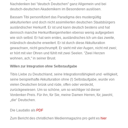
Nachdenken bei "deutsch Deutschen" ganz Allgemein und bei
deutsch-deutschen Akademikern im Besonderen auslösen.
Bassam Tibi personifiziert das Paradigma des mustergültig
akkulturierten und doch nicht assimilierten deutschen Staatsbürgers
ausländischer Herkunft. Er ist und kann deutsch bestens und hat
dennoch manche Herkunftseigenheiten ebenso wenig aufgegeben
wie sich selbst. Er hat sein erstes, ausländisches Ich um das zweite,
inländisch-deutsche erweitert. Er ist durch diese Akkulturation
gewachsen, nicht geschrumpft. Er sieht mit vier Augen, nicht mit zwei;
er hört mit vier Ohren und fühlt mit zwei Seelen. "Zwei Herzen
wohnen, ach," in seiner Brust.
Willen zur Integration ohne Selbstaufgabe
Tibis Liebe zu Deutschland, seine Integrationsfähigkeit und -willigkeit,
seine beispielhafte Akkulturation ohne (!) Selbstaufgabe, wurde von
vielen Deutschen brüsk und rüde, offen oder verdeckt,
zurückgewiesen. Um so schöne, um so wichtiger ist dieser
Vordenker-Preis. Für ihn, für Sie, meine Damen Herren, für, jawohl,
„die“ Deutschen.
Die Laudatio als
PDF
Zum Bericht des christlichen Medienmagazins pro geht es
hier