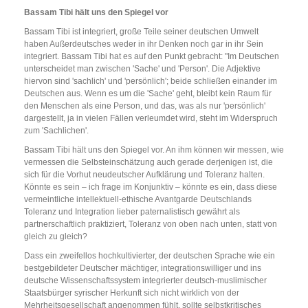
Bassam Tibi hält uns den Spiegel vor
Bassam Tibi ist integriert, große Teile seiner deutschen Umwelt
haben Außerdeutsches weder in ihr Denken noch gar in ihr Sein
integriert. Bassam Tibi hat es auf den Punkt gebracht: "Im Deutschen
unterscheidet man zwischen 'Sache' und 'Person'. Die Adjektive
hiervon sind 'sachlich' und 'persönlich'; beide schließen einander im
Deutschen aus. Wenn es um die 'Sache' geht, bleibt kein Raum für
den Menschen als eine Person, und das, was als nur 'persönlich'
dargestellt, ja in vielen Fällen verleumdet wird, steht im Widerspruch
zum 'Sachlichen'.
Bassam Tibi hält uns den Spiegel vor. An ihm können wir messen, wie
vermessen die Selbsteinschätzung auch gerade derjenigen ist, die
sich für die Vorhut neudeutscher Aufklärung und Toleranz halten.
Könnte es sein – ich frage im Konjunktiv – könnte es ein, dass diese
vermeintliche intellektuell-ethische Avantgarde Deutschlands
Toleranz und Integration lieber paternalistisch gewährt als
partnerschaftlich praktiziert, Toleranz von oben nach unten, statt von
gleich zu gleich?
Dass ein zweifellos hochkultivierter, der deutschen Sprache wie ein
bestgebildeter Deutscher mächtiger, integrationswilliger und ins
deutsche Wissenschaftssystem integrierter deutsch-muslimischer
Staatsbürger syrischer Herkunft sich nicht wirklich von der
Mehrheitsgesellschaft angenommen fühlt, sollte selbstkritisches