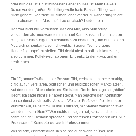
oder nur Idealist. Er ist mindestens ebenso Realist. Mein Beweis:
Schon vor der großen Flüchtlingswelle hatte Bassam Tibi gewarnt:
Nicht generell vor "den" Muslimen, aber vor der Zuwanderung "nicht
integrationswilliger Muslime". Lag er falsch? Leider nein.
Das war nicht nur Vordenken, das war Mut, also Aufklärung,
verstanden als angewandter Immanuel Kant. Bassam Tibi hatte den
Mut, "sich seines eigenen Verstandes zu bedienen", und er hatte den
Mut, sich scheinbar (also nicht wirklich) gegen "seine eigene
Herkunftsgruppe" zu stellen. Tibi denkt nicht in politisch korrekten,
also dummen, Kollektivschablonen. Er denkt. Er denkt vor, und er
denkt nach.
*
Ein "Egomane" wäre dieser Bassam Tibi, verbreiten manche markig,
giftig auf universitären, politischen und publizistischen Marktplätzen.
Auf den ersten Blick scheint es: Sie hätten Recht. Ich sage sie „hätten“
Recht, ich sage nicht sie haben Recht. Man beachte den Konjunktiv,
den coniunctivus irrealis. Vorsicht! Welcher Professor, Politiker oder
Publizist will, selbst "im Glashaus sitzend, mit Steinen werfen"? "Wer
wirft den ersten Stein?" Wer nichts zu sagen hat, spricht nicht und
schreibt nicht. Deshalb sprechen und schreiben Professoren viel. Nur
Professoren? Keine Sorge, auch Professorinnen.
Wer forscht, erforscht auch sich selbst, auch wenn er über sein