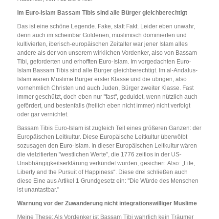
Im Euro-Islam Bassam Tibis sind alle Bürger gleichberechtigt
Das ist eine schöne Legende. Fake, statt Fakt. Leider eben unwahr,
denn auch im scheinbar Goldenen, muslimisch dominierten und
kultivierten, iberisch-europäischen Zeitalter war jener Islam alles
andere als der von unserem wirklichen Vordenker, also von Bassam
Tibi, geforderten und erhofften Euro-Islam. Im vorgedachten Euro-
Islam Bassam Tibis sind alle Bürger gleichberechtigt. Im al-Andalus-
Islam waren Muslime Bürger erster Klasse und die übrigen, also
vornehmlich Christen und auch Juden, Bürger zweiter Klasse. Fast
immer geschützt, doch eben nur "fast", geduldet, wenn nützlich auch
gefördert, und bestenfalls (freilich eben nicht immer) nicht verfolgt
oder gar vernichtet.
Bassam Tibis Euro-Islam ist zugleich Teil eines größeren Ganzen: der
Europäischen Leitkultur. Diese Europäische Leitkultur überwölbt
sozusagen den Euro-Islam. In dieser Europäischen Leitkultur wären
die vielzitierten "westlichen Werte", die 1776 zeitlos in der US-
Unabhängigkeitserklärung verkündet wurden, gesichert. Also: „Life,
Liberty and the Pursuit of Happiness“. Diese drei schließen auch
diese Eine aus Artikel 1 Grundgesetz ein: "Die Würde des Menschen
ist unantastbar."
Warnung vor der Zuwanderung nicht integrationswilliger Muslime
Meine These: Als Vordenker ist Bassam Tibi wahrlich kein Träumer