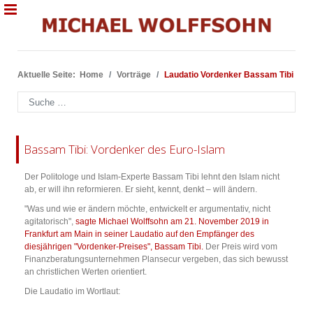
Aktuelle Seite:
Home
Vorträge
Laudatio Vordenker Bassam Tibi
Suchen
Bassam Tibi: Vordenker des Euro-Islam
Der Politologe und Islam-Experte Bassam Tibi lehnt den Islam nicht
ab, er will ihn reformieren. Er sieht, kennt, denkt – will ändern.
"Was und wie er ändern möchte, entwickelt er argumentativ, nicht
agitatorisch",
sagte Michael Wolffsohn am 21. November 2019 in
Frankfurt am Main in seiner Laudatio auf den Empfänger des
diesjährigen "Vordenker-Preises", Bassam Tibi.
Der Preis wird vom
Finanzberatungsunternehmen Plansecur vergeben, das sich bewusst
an christlichen Werten orientiert.
Die Laudatio im Wortlaut: