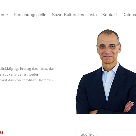
nen
Forschungsstelle
Sozio-Kulturelles
Vita
Kontakt
Datens
ickköpfig. Er mag das nicht, das
rzuckern«, er ist weder
eil das von "profiteri" komme -
Suchen
as