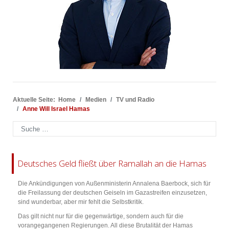
Aktuelle Seite:
Home
Medien
TV und Radio
Anne Will Israel Hamas
Suchen
Deutsches Geld fließt über Ramallah an die Hamas
Die Ankündigungen von Außenministerin Annalena Baerbock, sich für
die Freilassung der deutschen Geiseln im Gazastreifen einzusetzen,
sind wunderbar, aber mir fehlt die Selbstkritik.
Das gilt nicht nur für die gegenwärtige, sondern auch für die
vorangegangenen Regierungen. All diese Brutalität der Hamas