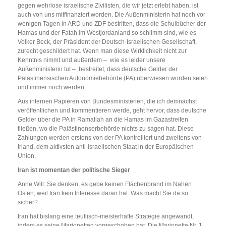
gegen wehrlose israelische Zivilisten, die wir jetzt erlebt haben, ist
auch von uns mitfinanziert worden. Die Außenministerin hat noch vor
wenigen Tagen in ARD und ZDF bestritten, dass die Schulbücher der
Hamas und der Fatah im Westjordanland so schlimm sind, wie es
Volker Beck, der Präsident der Deutsch-Israelischen Gesellschaft,
zurecht geschildert hat. Wenn man diese Wirklichkeit nicht zur
Kenntnis nimmt und außerdem – wie es leider unsere
Außenministerin tut – bestreitet, dass deutsche Gelder der
Palästinensischen Autonomiebehörde (PA) überwiesen worden seien
und immer noch werden…
Aus internen Papieren von Bundesministerien, die ich demnächst
veröffentlichen und kommentieren werde, geht hervor, dass deutsche
Gelder über die PA in Ramallah an die Hamas im Gazastreifen
fließen, wo die Palästinenserbehörde nichts zu sagen hat. Diese
Zahlungen werden erstens von der PA kontrolliert und zweitens von
Irland, dem aktivsten anti-israelischen Staat in der Europäischen
Union.
Iran ist momentan der politische Sieger
Anne Will: Sie denken, es gebe keinen Flächenbrand im Nahen
Osten, weil Iran kein Interesse daran hat. Was macht Sie da so
sicher?
Iran hat bislang eine teuflisch-meisterhafte Strategie angewandt,
indem es seine Marionetten vorgeschoben hat. Die Marionette Nr. 1,