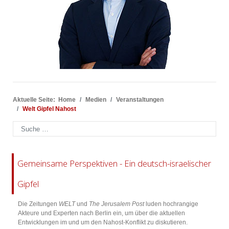
Aktuelle Seite:
Home
Medien
Veranstaltungen
Welt Gipfel Nahost
Suchen
Gemeinsame Perspektiven - Ein deutsch-israelischer
Gipfel
Die Zeitungen
WELT
und
The Jerusalem Post
luden hochrangige
Akteure und Experten nach Berlin ein, um über die aktuellen
Entwicklungen im und um den Nahost-Konflikt zu diskutieren.