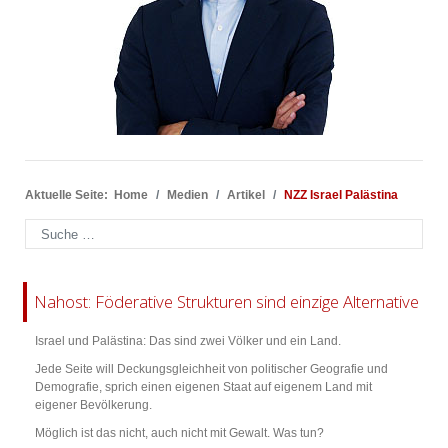
Aktuelle Seite:
Home
Medien
Artikel
NZZ Israel Palästina
Suchen
Nahost: Föderative Strukturen sind einzige Alternative
Israel und Palästina: Das sind zwei Völker und ein Land.
Jede Seite will Deckungsgleichheit von politischer Geografie und
Demografie, sprich einen eigenen Staat auf eigenem Land mit
eigener Bevölkerung.
Möglich ist das nicht, auch nicht mit Gewalt. Was tun?