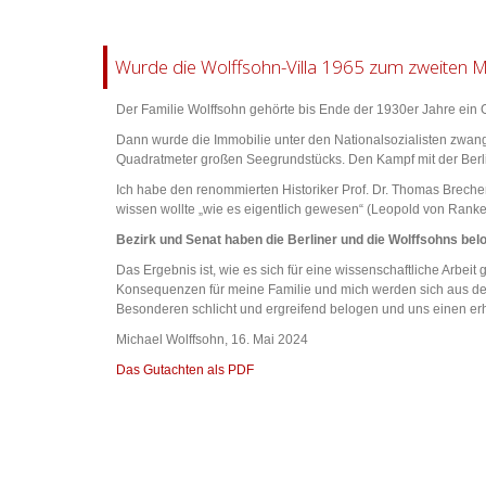
Wurde die Wolffsohn-Villa 1965 zum zweiten Mal
Der Familie Wolffsohn gehörte bis Ende der 1930er Jahre ein G
Dann wurde die Immobilie unter den Nationalsozialisten zwangs
Quadratmeter großen Seegrundstücks. Den Kampf mit der Berline
Ich habe den renommierten Historiker Prof. Dr. Thomas Breche
wissen wollte „wie es eigentlich gewesen“ (Leopold von Ranke)
Bezirk und Senat haben die Berliner und die Wolffsohns bel
Das Ergebnis ist, wie es sich für eine wissenschaftliche Arbei
Konsequenzen für meine Familie und mich werden sich aus dem 
Besonderen schlicht und ergreifend belogen und uns einen 
Michael Wolffsohn, 16. Mai 2024
Das Gutachten als PDF