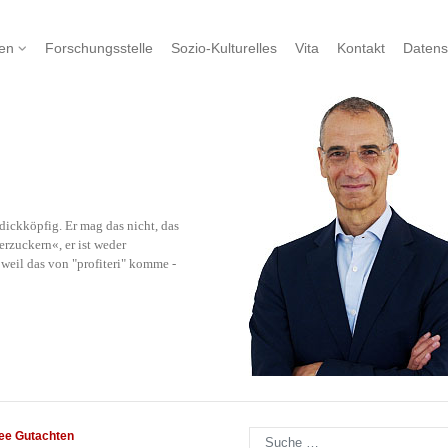
nen
Forschungsstelle
Sozio-Kulturelles
Vita
Kontakt
Datens
ickköpfig. Er mag das nicht, das
rzuckern«, er ist weder
eil das von "profiteri" komme -
Suchen
see Gutachten