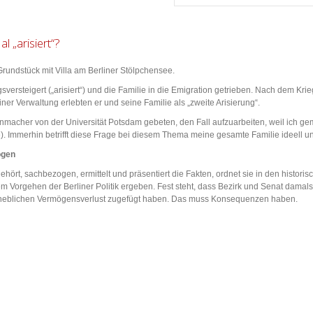
 „arisiert“?
rundstück mit Villa am Berliner Stölpchensee.
versteigert („arisiert“) und die Familie in die Emigration getrieben. Nach dem K
r Verwaltung erlebten er und seine Familie als „zweite Arisierung“.
nmacher von der Universität Potsdam gebeten, den Fall aufzuarbeiten, weil ich g
. Immerhin betrifft diese Frage bei diesem Thema meine gesamte Familie ideell un
ogen
t gehört, sachbezogen, ermittelt und präsentiert die Fakten, ordnet sie in den hist
Vorgehen der Berliner Politik ergeben. Fest steht, dass Bezirk und Senat damals
erheblichen Vermögensverlust zugefügt haben. Das muss Konsequenzen haben.