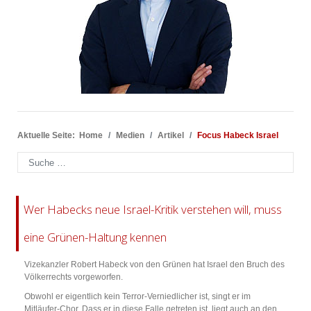
Aktuelle Seite:
Home
Medien
Artikel
Focus Habeck Israel
Suchen
Wer Habecks neue Israel-Kritik verstehen will, muss
eine Grünen-Haltung kennen
Vizekanzler Robert Habeck von den Grünen hat Israel den Bruch des
Völkerrechts vorgeworfen.
Obwohl er eigentlich kein Terror-Verniedlicher ist, singt er im
Mitläufer-Chor. Dass er in diese Falle getreten ist, liegt auch an den