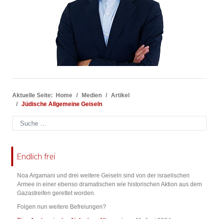
Aktuelle Seite:
Home
Medien
Artikel
Jüdische Allgemeine Geiseln
Suchen
Endlich frei
Noa Argamani und drei weitere Geiseln sind von der israelischen
Armee in einer ebenso dramatischen wie historischen Aktion aus dem
Gazastreifen gerettet worden.
Folgen nun weitere Befreiungen?