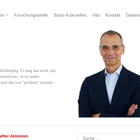
nen
Forschungsstelle
Sozio-Kulturelles
Vita
Kontakt
Datens
ickköpfig. Er mag das nicht, das
rzuckern«, er ist weder
eil das von "profiteri" komme -
Suchen
ftler Aktivisten