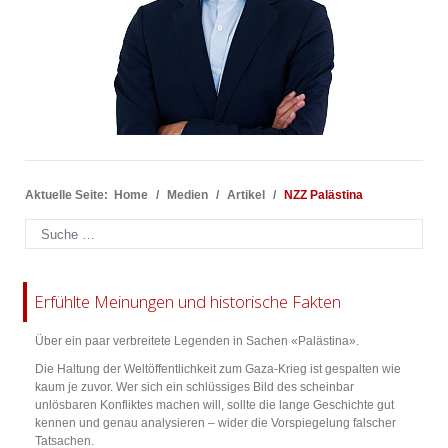
Aktuelle Seite:
Home
Medien
Artikel
NZZ Palästina
Suchen
Erfühlte Meinungen und historische Fakten
Über ein paar verbreitete Legenden in Sachen «Palästina».
Die Haltung der Weltöffentlichkeit zum Gaza-Krieg ist gespalten wie
kaum je zuvor. Wer sich ein schlüssiges Bild des scheinbar
unlösbaren Konfliktes machen will, sollte die lange Geschichte gut
kennen und genau analysieren – wider die Vorspiegelung falscher
Tatsachen.