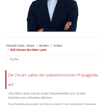
Aktuelle Seite:
Home
Medien
Artikel
NZZ Oscars No Other Land
Suchen
Die Oscars saßen der palästinensischen Propaganda
auf
«No Other Land» soll der beste Dokumentarfilm sein, ist aber
höchstens ein schlechtes Märchen.
Das Darstellungsmuster im Film ist simpel: Eine israelische Schikane