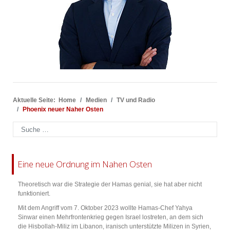
Aktuelle Seite:
Home
Medien
TV und Radio
Phoenix neuer Naher Osten
Suchen
Eine neue Ordnung im Nahen Osten
Theoretisch war die Strategie der Hamas genial, sie hat aber nicht
funktioniert.
Mit dem Angriff vom 7. Oktober 2023 wollte Hamas-Chef Yahya
Sinwar einen Mehrfrontenkrieg gegen Israel lostreten, an dem sich
die Hisbollah-Miliz im Libanon, iranisch unterstützte Milizen in Syrien,