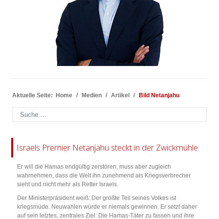
Aktuelle Seite:
Home
Medien
Artikel
Bild Netanjahu
Suchen
Israels Premier Netanjahu steckt in der Zwickmühle
Er will die Hamas endgültig zerstören, muss aber zugleich
wahrnehmen, dass die Welt ihn zunehmend als Kriegsverbrecher
sieht und nicht mehr als Retter Israels.
Der Ministerpräsident weiß: Der größte Teil seines Volkes ist
kriegsmüde. Neuwahlen würde er niemals gewinnen. Er setzt daher
auf sein letztes, zentrales Ziel: Die Hamas-Täter zu fassen und ihre