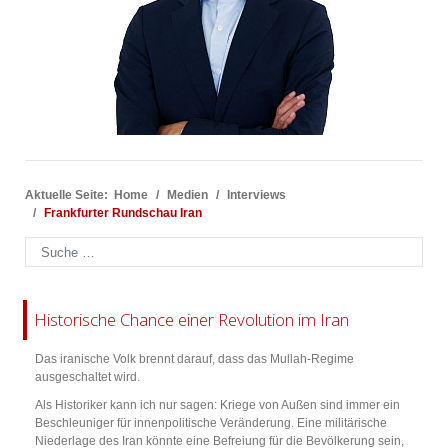
Aktuelle Seite:
Home
Medien
Interviews
Frankfurter Rundschau Iran
Suchen
Historische Chance einer Revolution im Iran
Das iranische Volk brennt darauf, dass das Mullah-Regime
ausgeschaltet wird.
Als Historiker kann ich nur sagen: Kriege von Außen sind immer ein
Beschleuniger für innenpolitische Veränderung. Eine militärische
Niederlage des Iran könnte eine Befreiung für die Bevölkerung sein,