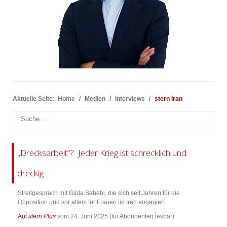
Aktuelle Seite:
Home
Medien
Interviews
stern Iran
Suchen
„Drecksarbeit“? Jeder Krieg ist schrecklich und
dreckig
Streitgespräch mit Gilda Sahebi, die sich seit Jahren für die
Opposition und vor allem für Frauen im Iran engagiert.
Auf
stern Plus
vom 24. Juni 2025 (für Abonnenten lesbar)