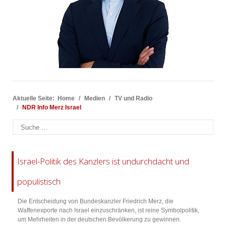
Aktuelle Seite:
Home
Medien
TV und Radio
NDR Info Merz Israel
Suchen
Israel-Politik des Kanzlers ist undurchdacht und
populistisch
Die Entscheidung von Bundeskanzler Friedrich Merz, die
Waffenexporte nach Israel einzuschränken, ist reine Symbolpolitik,
um Mehrheiten in der deutschen Bevölkerung zu gewinnen.