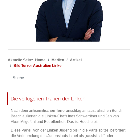
Aktuelle Seite:
Home
Medien
Artikel
Bild Terror Australien Linke
Suchen
Die verlogenen Tränen der Linken
Nach dem antisemitischen Terroranschlag am australischen Bondi
Beach äußerten die Linken-Chefs Ines Schwerdtner und Jan van
Aken Mitgefühl und Betroffenheit. Das ist Heuchelei.
Diese Partei, von der Linken Jugend bis in die Parteispitze, befördert
die Verleumdung des Judenstaats Israel als „rassistisch“ oder