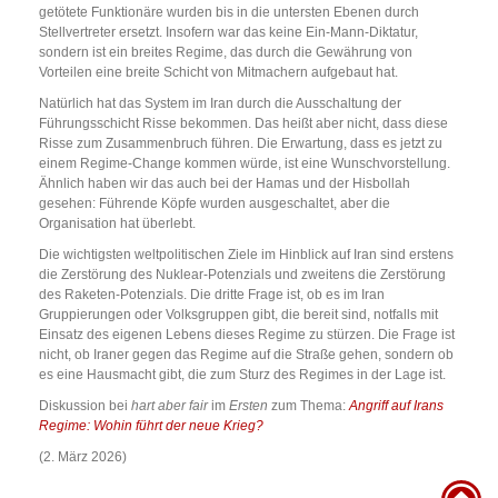
getötete Funktionäre wurden bis in die untersten Ebenen durch
Stellvertreter ersetzt. Insofern war das keine Ein-Mann-Diktatur,
sondern ist ein breites Regime, das durch die Gewährung von
Vorteilen eine breite Schicht von Mitmachern aufgebaut hat.
Natürlich hat das System im Iran durch die Ausschaltung der
Führungsschicht Risse bekommen. Das heißt aber nicht, dass diese
Risse zum Zusammenbruch führen. Die Erwartung, dass es jetzt zu
einem Regime-Change kommen würde, ist eine Wunschvorstellung.
Ähnlich haben wir das auch bei der Hamas und der Hisbollah
gesehen: Führende Köpfe wurden ausgeschaltet, aber die
Organisation hat überlebt.
Die wichtigsten weltpolitischen Ziele im Hinblick auf Iran sind erstens
die Zerstörung des Nuklear-Potenzials und zweitens die Zerstörung
des Raketen-Potenzials. Die dritte Frage ist, ob es im Iran
Gruppierungen oder Volksgruppen gibt, die bereit sind, notfalls mit
Einsatz des eigenen Lebens dieses Regime zu stürzen. Die Frage ist
nicht, ob Iraner gegen das Regime auf die Straße gehen, sondern ob
es eine Hausmacht gibt, die zum Sturz des Regimes in der Lage ist.
Diskussion bei
hart aber fair
im
Ersten
zum Thema:
Angriff auf Irans
Regime: Wohin führt der neue Krieg?
(2. März 2026)