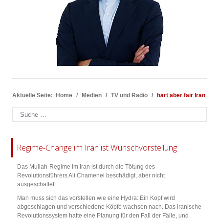
Aktuelle Seite:
Home
Medien
TV und Radio
hart aber fair Iran
Suchen
Regime-Change im Iran ist Wunschvorstellung
Das Mullah-Regime im Iran ist durch die Tötung des
Revolutionsführers Ali Chamenei beschädigt, aber nicht
ausgeschaltet.
Man muss sich das vorstellen wie eine Hydra: Ein Kopf wird
abgeschlagen und verschiedene Köpfe wachsen nach. Das iranische
Revolutionssystem hatte eine Planung für den Fall der Fälle, und