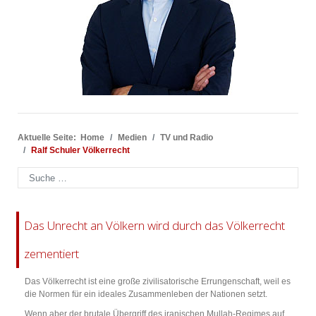
Aktuelle Seite:
Home
Medien
TV und Radio
Ralf Schuler Völkerrecht
Suchen
Das Unrecht an Völkern wird durch das Völkerrecht
zementiert
Das Völkerrecht ist eine große zivilisatorische Errungenschaft, weil es
die Normen für ein ideales Zusammenleben der Nationen setzt.
Wenn aber der brutale Übergriff des iranischen Mullah-Regimes auf