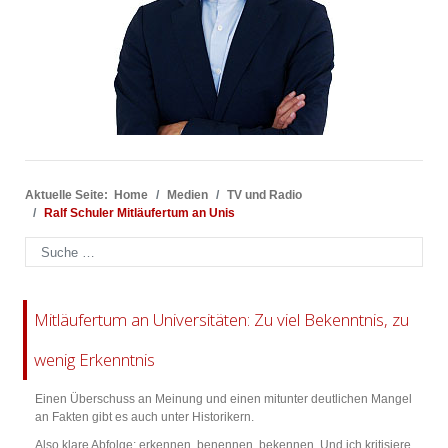
Aktuelle Seite:
Home
Medien
TV und Radio
Ralf Schuler Mitläufertum an Unis
Suchen
Mitläufertum an Universitäten: Zu viel Bekenntnis, zu
wenig Erkenntnis
Einen Überschuss an Meinung und einen mitunter deutlichen Mangel
an Fakten gibt es auch unter Historikern.
Also klare Abfolge: erkennen, benennen, bekennen. Und ich kritisiere