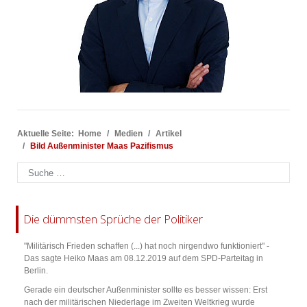
Aktuelle Seite:
Home
Medien
Artikel
Bild Außenminister Maas Pazifismus
Suchen
Die dümmsten Sprüche der Politiker
"Militärisch Frieden schaffen (...) hat noch nirgendwo funktioniert" -
Das sagte Heiko Maas am 08.12.2019 auf dem SPD-Parteitag in
Berlin.
Gerade ein deutscher Außenminister sollte es besser wissen: Erst
nach der militärischen Niederlage im Zweiten Weltkrieg wurde