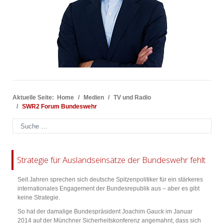
Aktuelle Seite:
Home
Medien
TV und Radio
SWR2 Forum Bundeswehr
Suchen
Strategie für Auslandseinsätze der Bundeswehr fehlt
Seit Jahren sprechen sich deutsche Spitzenpolitiker für ein stärkeres
internationales Engagement der Bundesrepublik aus – aber es gibt
keine Strategie.
So hat der damalige Bundespräsident Joachim Gauck im Januar
2014 auf der Münchner Sicherheitskonferenz angemahnt, dass sich