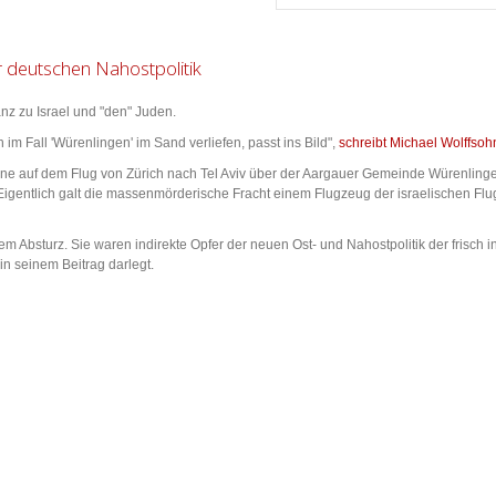
r deutschen Nahostpolitik
nz zu Israel und "den" Juden.
im Fall 'Würenlingen' im Sand verliefen, passt ins Bild",
schreibt Michael Wolffsoh
ine auf dem Flug von Zürich nach Tel Aviv über der Aargauer Gemeinde Würenlinge
entlich galt die massenmörderische Fracht einem Flugzeug der israelischen Flugge
Absturz. Sie waren indirekte Opfer der neuen Ost- und Nahostpolitik der frisch ins
n seinem Beitrag darlegt.