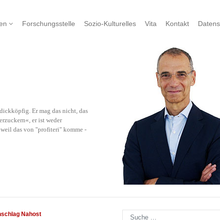
nen
Forschungsstelle
Sozio-Kulturelles
Vita
Kontakt
Datens
ickköpfig. Er mag das nicht, das
rzuckern«, er ist weder
eil das von "profiteri" komme -
Suchen
nschlag Nahost