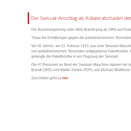
Der Swissair-Anschlag als Kollateralschaden de
Die Bundesregierung unter Willy Brandt ging ab 1969 auf Dista
"Dass die Ermittlungen gegen die palästinensischen Terroristen 
Vor 50 Jahren, am 21. Februar 1970, war eine Swissair-Masch
von palästinensischen Terroristen aufgegebene Paketbombe. Eig
gelangte die Paketbombe in ein Flugzeug der Swissair.
Die 47 Personen an Bord der Swissair-Maschine starben bei dem 
Brandt (SPD) und Walter Scheel (FDP), wie Michael Wolffsohn i
Zum Artikel geht es
hier