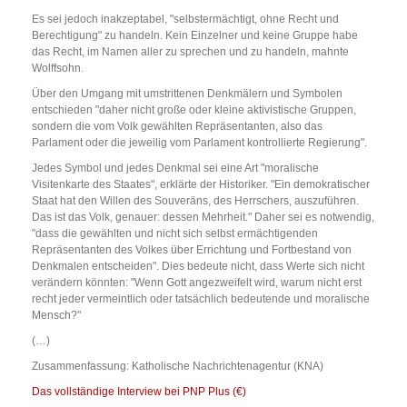
Es sei jedoch inakzeptabel, "selbstermächtigt, ohne Recht und
Berechtigung" zu handeln. Kein Einzelner und keine Gruppe habe
das Recht, im Namen aller zu sprechen und zu handeln, mahnte
Wolffsohn.
Über den Umgang mit umstrittenen Denkmälern und Symbolen
entschieden "daher nicht große oder kleine aktivistische Gruppen,
sondern die vom Volk gewählten Repräsentanten, also das
Parlament oder die jeweilig vom Parlament kontrollierte Regierung".
Jedes Symbol und jedes Denkmal sei eine Art "moralische
Visitenkarte des Staates", erklärte der Historiker. "Ein demokratischer
Staat hat den Willen des Souveräns, des Herrschers, auszuführen.
Das ist das Volk, genauer: dessen Mehrheit." Daher sei es notwendig,
"dass die gewählten und nicht sich selbst ermächtigenden
Repräsentanten des Volkes über Errichtung und Fortbestand von
Denkmalen entscheiden". Dies bedeute nicht, dass Werte sich nicht
verändern könnten: "Wenn Gott angezweifelt wird, warum nicht erst
recht jeder vermeintlich oder tatsächlich bedeutende und moralische
Mensch?"
(…)
Zusammenfassung: Katholische Nachrichtenagentur (KNA)
Das vollständige Interview bei PNP Plus (€)