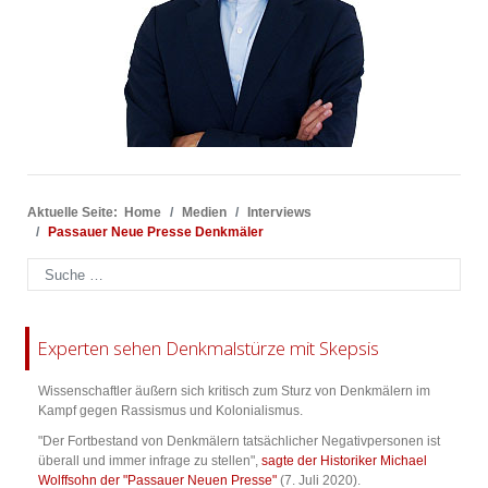
Aktuelle Seite:
Home
Medien
Interviews
Passauer Neue Presse Denkmäler
Suchen
Experten sehen Denkmalstürze mit Skepsis
Wissenschaftler äußern sich kritisch zum Sturz von Denkmälern im
Kampf gegen Rassismus und Kolonialismus.
"Der Fortbestand von Denkmälern tatsächlicher Negativpersonen ist
überall und immer infrage zu stellen",
sagte der Historiker Michael
Wolffsohn der "Passauer Neuen Presse"
(7. Juli 2020).