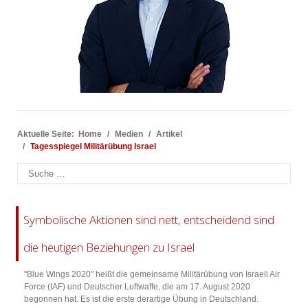
Aktuelle Seite:
Home
Medien
Artikel
Tagesspiegel Militärübung Israel
Suchen
Symbolische Aktionen sind nett, entscheidend sind
die heutigen Beziehungen zu Israel
"Blue Wings 2020" heißt die gemeinsame Militärübung von Israeli Air
Force (IAF) und Deutscher Luftwaffe, die am 17. August 2020
begonnen hat. Es ist die erste derartige Übung in Deutschland.