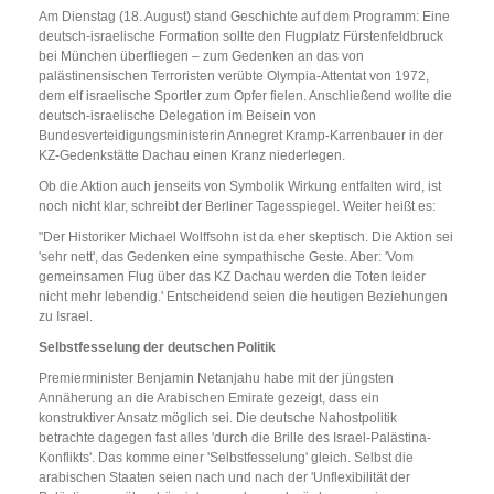
Am Dienstag (18. August) stand Geschichte auf dem Programm: Eine
deutsch-israelische Formation sollte den Flugplatz Fürstenfeldbruck
bei München überfliegen – zum Gedenken an das von
palästinensischen Terroristen verübte Olympia-Attentat von 1972,
dem elf israelische Sportler zum Opfer fielen. Anschließend wollte die
deutsch-israelische Delegation im Beisein von
Bundesverteidigungsministerin Annegret Kramp-Karrenbauer in der
KZ-Gedenkstätte Dachau einen Kranz niederlegen.
Ob die Aktion auch jenseits von Symbolik Wirkung entfalten wird, ist
noch nicht klar, schreibt der Berliner Tagesspiegel. Weiter heißt es:
"Der Historiker Michael Wolffsohn ist da eher skeptisch. Die Aktion sei
'sehr nett', das Gedenken eine sympathische Geste. Aber: 'Vom
gemeinsamen Flug über das KZ Dachau werden die Toten leider
nicht mehr lebendig.' Entscheidend seien die heutigen Beziehungen
zu Israel.
Selbstfesselung der deutschen Politik
Premierminister Benjamin Netanjahu habe mit der jüngsten
Annäherung an die Arabischen Emirate gezeigt, dass ein
konstruktiver Ansatz möglich sei. Die deutsche Nahostpolitik
betrachte dagegen fast alles 'durch die Brille des Israel-Palästina-
Konflikts'. Das komme einer 'Selbstfesselung' gleich. Selbst die
arabischen Staaten seien nach und nach der 'Unflexibilität der