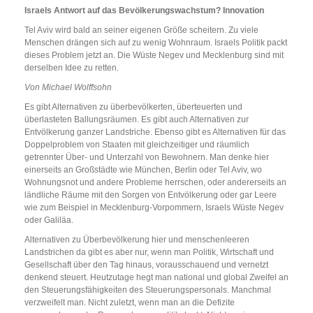
Israels Antwort auf das Bevölkerungswachstum? Innovation
Tel Aviv wird bald an seiner eigenen Größe scheitern. Zu viele
Menschen drängen sich auf zu wenig Wohnraum. Israels Politik packt
dieses Problem jetzt an. Die Wüste Negev und Mecklenburg sind mit
derselben Idee zu retten.
Von Michael Wolffsohn
Es gibt Alternativen zu überbevölkerten, überteuerten und
überlasteten Ballungsräumen. Es gibt auch Alternativen zur
Entvölkerung ganzer Landstriche. Ebenso gibt es Alternativen für das
Doppelproblem von Staaten mit gleichzeitiger und räumlich
getrennter Über- und Unterzahl von Bewohnern. Man denke hier
einerseits an Großstädte wie München, Berlin oder Tel Aviv, wo
Wohnungsnot und andere Probleme herrschen, oder andererseits an
ländliche Räume mit den Sorgen von Entvölkerung oder gar Leere
wie zum Beispiel in Mecklenburg-Vorpommern, Israels Wüste Negev
oder Galiläa.
Alternativen zu Überbevölkerung hier und menschenleeren
Landstrichen da gibt es aber nur, wenn man Politik, Wirtschaft und
Gesellschaft über den Tag hinaus, vorausschauend und vernetzt
denkend steuert. Heutzutage hegt man national und global Zweifel an
den Steuerungsfähigkeiten des Steuerungspersonals. Manchmal
verzweifelt man. Nicht zuletzt, wenn man an die Defizite