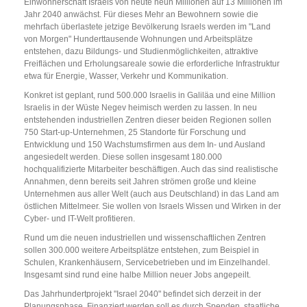
Einwohnerschaft Israels von heute neun Millionen auf 13 Millionen im
Jahr 2040 anwächst. Für dieses Mehr an Bewohnern sowie die
mehrfach überlastete jetzige Bevölkerung Israels werden im "Land
von Morgen" Hunderttausende Wohnungen und Arbeitsplätze
entstehen, dazu Bildungs- und Studienmöglichkeiten, attraktive
Freiflächen und Erholungsareale sowie die erforderliche Infrastruktur
etwa für Energie, Wasser, Verkehr und Kommunikation.
Konkret ist geplant, rund 500.000 Israelis in Galiläa und eine Million
Israelis in der Wüste Negev heimisch werden zu lassen. In neu
entstehenden industriellen Zentren dieser beiden Regionen sollen
750 Start-up-Unternehmen, 25 Standorte für Forschung und
Entwicklung und 150 Wachstumsfirmen aus dem In- und Ausland
angesiedelt werden. Diese sollen insgesamt 180.000
hochqualifizierte Mitarbeiter beschäftigen. Auch das sind realistische
Annahmen, denn bereits seit Jahren strömen große und kleine
Unternehmen aus aller Welt (auch aus Deutschland) in das Land am
östlichen Mittelmeer. Sie wollen von Israels Wissen und Wirken in der
Cyber- und IT-Welt profitieren.
Rund um die neuen industriellen und wissenschaftlichen Zentren
sollen 300.000 weitere Arbeitsplätze entstehen, zum Beispiel in
Schulen, Krankenhäusern, Servicebetrieben und im Einzelhandel.
Insgesamt sind rund eine halbe Million neuer Jobs angepeilt.
Das Jahrhundertprojekt "Israel 2040" befindet sich derzeit in der
Planungsphase. Finanziert werden soll es durch Spenden, staatliche