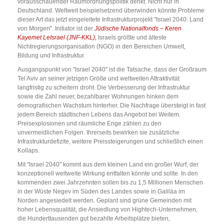
vorausschauender Raumordnungspolitik denkt. Nicht nur in
Deutschland. Weltweit beispielsetzend überwinden könnte Probleme
dieser Art das jetzt eingeleitete Infrastrukturprojekt "Israel 2040: Land
von Morgen". Initiator ist der
Jüdische Nationalfonds – Keren
Kayemet LeIsrael (JNF-KKL),
Israels größte und älteste
Nichtregierungsorganisation (NGO) in den Bereichen Umwelt,
Bildung und Infrastruktur.
Ausgangspunkt von "Israel 2040" ist die Tatsache, dass der Großraum
Tel Aviv an seiner jetzigen Größe und weltweiten Attraktivität
langfristig zu scheitern droht. Die Verbesserung der Infrastruktur
sowie die Zahl neuer, bezahlbarer Wohnungen hinken dem
demografischen Wachstum hinterher. Die Nachfrage übersteigt in fast
jedem Bereich städtischen Lebens das Angebot bei Weitem.
Preisexplosionen und räumliche Enge zählen zu den
unvermeidlichen Folgen. Ihrerseits bewirken sie zusätzliche
Infrastrukturdefizite, weitere Preissteigerungen und schließlich einen
Kollaps.
Mit "Israel 2040" kommt aus dem kleinen Land ein großer Wurf, der
konzeptionell weltweite Wirkung entfalten könnte und sollte. In den
kommenden zwei Jahrzehnten sollen bis zu 1,5 Millionen Menschen
in der Wüste Negev im Süden des Landes sowie in Galiläa im
Norden angesiedelt werden. Geplant sind grüne Gemeinden mit
hoher Lebensqualität, die Ansiedlung von Hightech-Unternehmen,
die Hunderttausenden gut bezahlte Arbeitsplätze bieten,