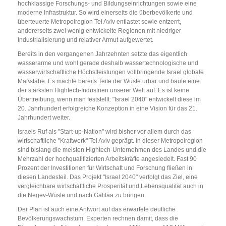
hochklassige Forschungs- und Bildungseinrichtungen sowie eine
moderne Infrastruktur. So wird einerseits die überbevölkerte und
überteuerte Metropolregion Tel Aviv entlastet sowie entzerrt,
andererseits zwei wenig entwickelte Regionen mit niedriger
Industrialisierung und relativer Armut aufgewertet.
Bereits in den vergangenen Jahrzehnten setzte das eigentlich
wasserarme und wohl gerade deshalb wassertechnologische und
wasserwirtschaftliche Höchstleistungen vollbringende Israel globale
Maßstäbe. Es machte bereits Teile der Wüste urbar und baute eine
der stärksten Hightech-Industrien unserer Welt auf. Es ist keine
Übertreibung, wenn man feststellt: "Israel 2040" entwickelt diese im
20. Jahrhundert erfolgreiche Konzeption in eine Vision für das 21.
Jahrhundert weiter.
Israels Ruf als "Start-up-Nation" wird bisher vor allem durch das
wirtschaftliche "Kraftwerk" Tel Aviv geprägt. In dieser Metropolregion
sind bislang die meisten Hightech-Unternehmen des Landes und die
Mehrzahl der hochqualifizierten Arbeitskräfte angesiedelt. Fast 90
Prozent der Investitionen für Wirtschaft und Forschung fließen in
diesen Landesteil. Das Projekt "Israel 2040" verfolgt das Ziel, eine
vergleichbare wirtschaftliche Prosperität und Lebensqualität auch in
die Negev-Wüste und nach Galiläa zu bringen.
Der Plan ist auch eine Antwort auf das erwartete deutliche
Bevölkerungswachstum. Experten rechnen damit, dass die