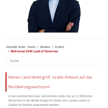
Aktuelle Seite:
Home
Medien
Artikel
Welt Israel 2040 Land of Tomorrow
Suchen
Kleines Land denkt groß: Israels Antwort auf das
Bevölkerungswachstum
In den kommenden zwei Jahrzehnten sollen bis zu 1,5 Millionen
Menschen in der Wüste Negev im Süden des Landes sowie in
Galiläa im Norden angesiedelt werden.