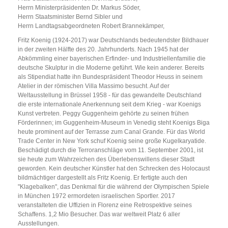
Herrn Ministerpräsidenten Dr. Markus Söder,
Herrn Staatsminister Bernd Sibler und
Herrn Landtagsabgeordneten Robert Brannekämper,
Fritz Koenig (1924-2017) war Deutschlands bedeutendster Bildhauer
in der zweiten Hälfte des 20. Jahrhunderts. Nach 1945 hat der
Abkömmling einer bayerischen Erfinder- und Industriellenfamilie die
deutsche Skulptur in die Moderne geführt. Wie kein anderer. Bereits
als Stipendiat hatte ihn Bundespräsident Theodor Heuss in seinem
Atelier in der römischen Villa Massimo besucht. Auf der
Weltausstellung in Brüssel 1958 - für das gewandelte Deutschland
die erste internationale Anerkennung seit dem Krieg - war Koenigs
Kunst vertreten. Peggy Guggenheim gehörte zu seinen frühen
Förderinnen; im Guggenheim-Museum in Venedig steht Koenigs Biga
heute prominent auf der Terrasse zum Canal Grande. Für das World
Trade Center in New York schuf Koenig seine große Kugelkaryatide.
Beschädigt durch die Terroranschläge vom 11. September 2001, ist
sie heute zum Wahrzeichen des Überlebenswillens dieser Stadt
geworden. Kein deutscher Künstler hat den Schrecken des Holocaust
bildmächtiger dargestellt als Fritz Koenig. Er fertigte auch den
"Klagebalken", das Denkmal für die während der Olympischen Spiele
in München 1972 ermordeten israelischen Sportler. 2017
veranstalteten die Uffizien in Florenz eine Retrospektive seines
Schaffens. 1,2 Mio Besucher. Das war weltweit Platz 6 aller
Ausstellungen.