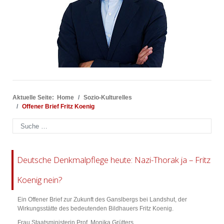
Aktuelle Seite:
Home
Sozio-Kulturelles
Offener Brief Fritz Koenig
Suchen
Deutsche Denkmalpflege heute: Nazi-Thorak ja – Fritz
Koenig nein?
Ein Offener Brief zur Zukunft des Ganslbergs bei Landshut, der
Wirkungsstätte des bedeutenden Bildhauers Fritz Koenig.
Frau Staatsministerin Prof. Monika Grütters,