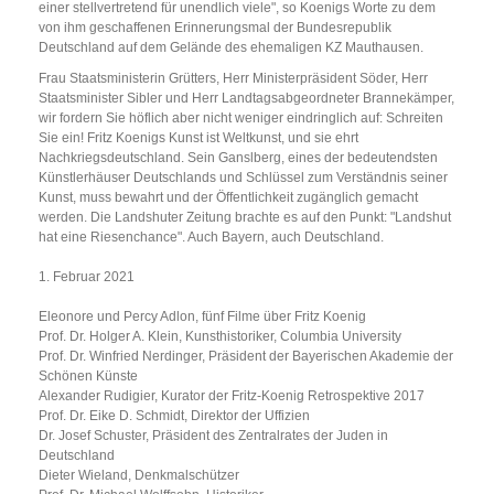
einer stellvertretend für unendlich viele", so Koenigs Worte zu dem
von ihm geschaffenen Erinnerungsmal der Bundesrepublik
Deutschland auf dem Gelände des ehemaligen KZ Mauthausen.
Frau Staatsministerin Grütters, Herr Ministerpräsident Söder, Herr
Staatsminister Sibler und Herr Landtagsabgeordneter Brannekämper,
wir fordern Sie höflich aber nicht weniger eindringlich auf: Schreiten
Sie ein! Fritz Koenigs Kunst ist Weltkunst, und sie ehrt
Nachkriegsdeutschland. Sein Ganslberg, eines der bedeutendsten
Künstlerhäuser Deutschlands und Schlüssel zum Verständnis seiner
Kunst, muss bewahrt und der Öffentlichkeit zugänglich gemacht
werden. Die Landshuter Zeitung brachte es auf den Punkt: "Landshut
hat eine Riesenchance". Auch Bayern, auch Deutschland.
1. Februar 2021
Eleonore und Percy Adlon, fünf Filme über Fritz Koenig
Prof. Dr. Holger A. Klein, Kunsthistoriker, Columbia University
Prof. Dr. Winfried Nerdinger, Präsident der Bayerischen Akademie der
Schönen Künste
Alexander Rudigier, Kurator der Fritz-Koenig Retrospektive 2017
Prof. Dr. Eike D. Schmidt, Direktor der Uffizien
Dr. Josef Schuster, Präsident des Zentralrates der Juden in
Deutschland
Dieter Wieland, Denkmalschützer