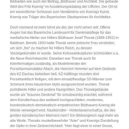
Bildseiten wie auch der Beitrag „Bildhauer und Architekt. Die gebaute
Welt des Fritz Koenig“ im Ausstellungskatalog der Uffizien. Der Ort ist
ein wesentlicher Schlüssel zum Verständnis von Koenigs Kunst.
Koenig war Träger des Bayerischen Staatspreises für Architektur.
Doch niemand ist mehr blind als der, der nicht sehen will. Offene
Augen hat das Bayerische Landesamt für Denkmalpflege für das
martialische Atelier von Hitlers Bildhauer Josef Thorak (1889-1952) in
Baldham. Bereits 1933 hatte Thorak seine jüdische Frau verstoßen,
um sich „frei“ zu machen für Hitlers Reich, zu dessen
Vorzeigekünstler er wurde. Seine Kolossalskulpturen schmückten u.a.
die Neue Reichskanzlei. Daneben war Thorak auch für
Kleinformatiges zuständig, als Modellmeister der
Porzellanmanufaktur Allach, die Heinrich Himmler auf dem Gelände
des KZ Dachau betreiben ließ. KZ-Häftlinge mussten dort
Porzellankitsch fertigen, mit dem einsatzfreudige SS-Männer zum
Schmuck ihres häuslichen Idylls ausgezeichnet wurden. Thorak
porträtierte Hitler und andere Nazigrößen. Das Thorakgebäude
wurde als "braunes Denkmal" für schutzwürdig erachtet, während
dem Künstlerhaus des weltweit hochgeachteten, modernen,
bundesdeutsch-demokratisch-empathischen Bildhauers Koenig die
Würde verweigert wird. Nazikünstler - Hinterlassenschaft ja, die des
großen künstlerischen Mahners nein? Ein Bildvergleich sagt mehr als
alle Worte: Thoraks muskelbewehrter "Arier" und Koenigs Darstellung
der Opfer in ihrer Zerbrechlichkeit. "Hier liegt einer in einer Gosse,