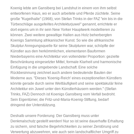
Koenig lebte am Ganslberg bei Landshut in einem von ihm selbst
entworfenen Haus, wo er auch arbeitete und Pferde züchtete. Seine
große "Kugelhalle" (1968), von Stefan Trinks in der FAZ "ein bis in die
Türbeschläge ausgefeiltes Architekturjuwel" genannt, errichtete er
dort eigens um in ihr sein New Yorker Hauptwerk modellieren zu
können. Zwei weitere gewaltige Hallen aus Holz beherbergten
Koenigs Sammlung afrikanischer Kunst. So wie die afrikanische
Skulptur Anregungsquelle für seine Skulpturen war, schöpfte der
Künstler aus den herkömmlichen, elementaren Bauformen
Niederbayerns eine Architektur von vollendeter Proportion: gezielte
Beschränkung eingesetzter Mittel, formale Klarheit und harmonische
Einfügung in die umgebende Landschaft. Eine solche
Rückbesinnung zeichnet auch andere bedeutende Bauten der
Moderne aus. "Dieses 'Koenig-Reich' eines exzeptionellen Künstlers
könnte gerade durch seine Weitläufigkeit und seine spektakulär feine
Architektur ein Juwel unter den Künstlerhäusern werden." (Stefan
Trinks, FAZ) Dennoch ist Koenigs Ganslberg vom Verfall bedroht.
Sein Eigentümer, die Fritz-und-Maria-Koenig-Stiftung, bedarf
dringend der Unterstützung.
Deshalb unsere Forderung: Der Ganslberg muss unter
Denkmalschutz gestellt werden! Nur so ist seine dauerhafte Erhaltung
zu sichern, sind falsche Begehrlichkeiten zu seiner Zerstörung und
Verwertung abzuwehren, wie auch sein landschaftlicher Umgriff zu