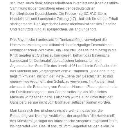
schützen. Auch dank seines erhaltenen Inventars und Koenigs Afrika-
Sammlung ist der Ganslberg eines der bedeutendsten
Künstlerhäuser Deutschlands. Die Presse - so SZ, FAZ, Stern,
Handelsblatt und Landshuter Zeitung (LZ) - hat sich für seinen Erhalt
stark gemacht. Der Bayerische Landesdenkmalrat hat sich für seine
Unterschutzstellung ausgesprochen. Bislang ungehört.
Das Bayerische Landesamt für Denkmalpflege verweigert die
Unterschutzstellung und diffamiert das einzigartige Ensemble als
unkünstlerischen Zweckbau, ein Fehlurteil, das seitdem heftig in die
Kritik geraten ist. Statt es zu korrigieren, beharrt das Bayerische
Landesamt für Denkmalpflege auf seiner fadenscheinigen
Argumentation. So erfülle das bereits 1961 errichtete Gebäude nicht
das Kriterium aus „vergangener Zeit“ zu stammen. „Die Bedeutung
liegt im Privaten, nicht in der Meta-Ebene der Geschichte“, so das
eigenwillige Argument, den Schutz zu verwehren. Im Privaten liegt
etwa auch die Bedeutung von Goethes Haus am Frauenplan - heute
ein Publikumsmagnet -, das Goethe selbst nie als öffentliches
Museum vorgesehen hatte. Fälschlich wurde auch unterstellt, der
Ganslberg sei gar nicht vom Bildhauer selbst entworfen worden.
Man kann sich des Eindrucks nicht erwehren, dass hier die
Bedeutung von Koenigs Architektur, der angeblich "die Handschrift
des Künstlers", ja sogar der künstlerische Anspruch insgesamt fehle,
kleingeredet wird. Das ist absurd. Vom Gegenteil zeugen allein 74