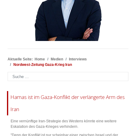
Aktuelle Seite:
Home
Medien
Interviews
Nordwest-Zeitung Gaza-Krieg Iran
Suchen
Hamas ist im Gaza-Konflikt der verlängerte Arm des
Iran
Eine vernünftige Iran-Strategie des Westens könnte eine weitere
Eskalation des Gaza-Krieges verhindern.
"Denn der Konflikt ist nur scheinbar einer zwischen Israel und der